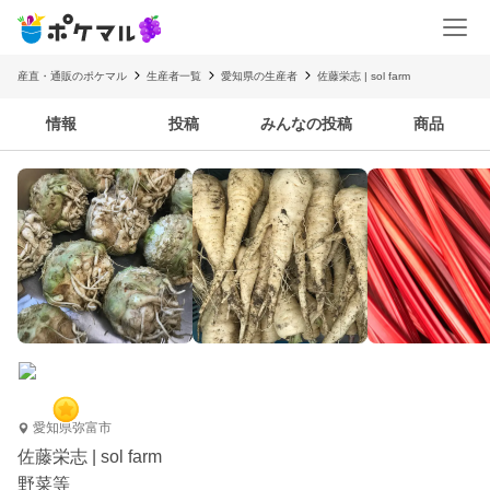
産直・通販のポケマル
生産者一覧
愛知県の生産者
佐藤栄志 | sol farm
情報
投稿
みんなの投稿
商品
愛知県弥富市
佐藤栄志 | sol farm
野菜等