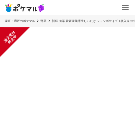
産直・通販のポケマル
野菜
新鮮 肉厚 愛媛産菌床生しいたけ ジャンボサイズ 4個入り×5袋
注
文
受
付
停
止
中