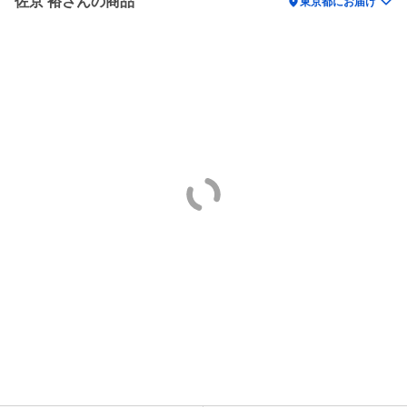
佐京 裕さんの商品
location_on
東京都にお届け