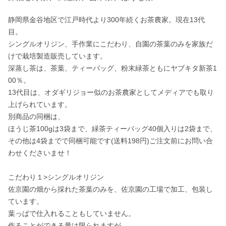
静岡県金谷地区で江戸時代より300年続くお茶農家。現在13代
目。

シングルオリジン、手作業にこだわり、自園の茶葉のみを家族だ
けで栽培製造販売しています。

深蒸し茶は、茶葉、ティーバッグ、粉末緑茶ともにヤブキタ新茶1
00％。

13代目は、オダギリジョー似のお茶農家としてメディアでも取り
上げられています。

別商品の同梱は、

ほうじ茶100gは3袋まで、緑茶ティーバッグ40個入りは2袋まで、
その他は4袋までで同梱可能です(送料198円)ご注文前にお問い合
わせくださいませ！

こだわり１>シングルオリジン

佐京園の畑から採れた茶葉のみを、佐京園の工場で加工、包装し
ています。

葉っぱで仕入れることもしていません。

作ることができる量は限られますが、
