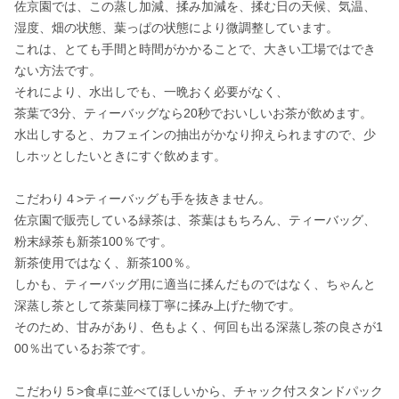
佐京園では、この蒸し加減、揉み加減を、揉む日の天候、気温、
湿度、畑の状態、葉っぱの状態により微調整しています。

これは、とても手間と時間がかかることで、大きい工場ではでき
ない方法です。

それにより、水出しでも、一晩おく必要がなく、

茶葉で3分、ティーバッグなら20秒でおいしいお茶が飲めます。

水出しすると、カフェインの抽出がかなり抑えられますので、少
しホッとしたいときにすぐ飲めます。

こだわり４>ティーバッグも手を抜きません。

佐京園で販売している緑茶は、茶葉はもちろん、ティーバッグ、
粉末緑茶も新茶100％です。

新茶使用ではなく、新茶100％。

しかも、ティーバッグ用に適当に揉んだものではなく、ちゃんと
深蒸し茶として茶葉同様丁寧に揉み上げた物です。

そのため、甘みがあり、色もよく、何回も出る深蒸し茶の良さが1
00％出ているお茶です。

こだわり５>食卓に並べてほしいから、チャック付スタンドパック
