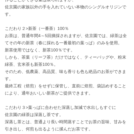
佐京園の家族以外の手を入れていない本物のシングルオリジンで
す。

こだわり２>新茶（一番茶）100％

お茶は、普通年間4～5回摘採されますが、佐京園では、緑茶は全
てその年の新茶（春に採れる一番最初の葉っぱ）のみを使用。

新茶使用ではなく、新茶100％です。

しかも、茶葉（リーフ茶）だけではなく、ティーバッグや、粉末
緑茶、玄米茶も新茶100％。

そのため、低農薬、高品質、味も香りも色も絶品のお茶ができま
す。

最終工程（焙煎）をせずに保管し、直前に焙煎、袋詰めすること
により、通年おいしい新茶がご提供できます。

こだわり３>葉っぱに合わせた深蒸し加減で水出しもすぐに

佐京園の緑茶は深蒸し茶です。

深蒸し茶とは、普通より長い時間蒸すことでお茶の旨味、甘みを
引き出し、何煎も出るように揉んだお茶です。
