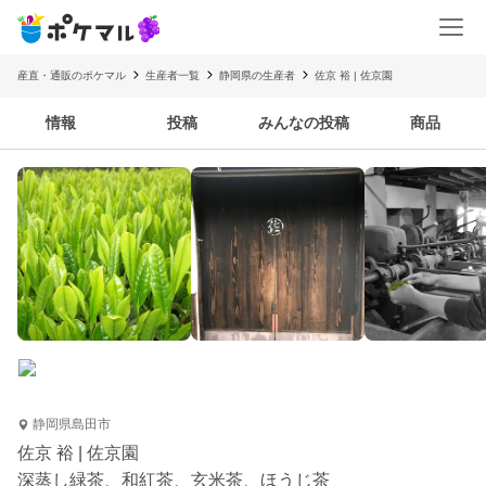
産直・通販のポケマル
生産者一覧
静岡県の生産者
佐京 裕 | 佐京園
情報
投稿
みんなの投稿
商品
静岡県島田市
佐京 裕 | 佐京園
深蒸し緑茶、和紅茶、玄米茶、ほうじ茶