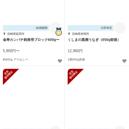
結城嘉朗
大田幸宏
宮崎県延岡市
宮崎県串間市
金寿カンパチ刺身用ブロック600g〜
くしまの黒潮うなぎ（650g前後）
5,900円〜
12,960円
約600g アラなし〜
2尾650g前後
新規受付停止
新規受付停止