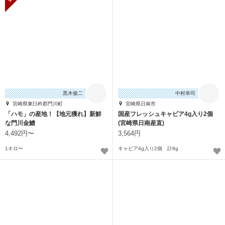
黒木俊二
中村幸司
宮崎県東臼杵郡門川町
宮崎県日南市
「ハモ」の産地！【地元獲れ】新鮮
国産フレッシュキャビア4g入り2個
な門川金鱧
(宮崎県日南産直)
4,492円〜
3,564円
1キロ〜
キャビア4g入り2個 計8g