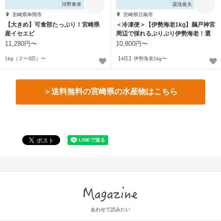
河野泰幸
湯浅俊夫
宮崎県串間市
宮崎県日南市
【大きめ】可食部たっぷり！宮崎県
＜冷凍便＞【伊勢海老1kg】鵜戸神宮
産イセエビ
周辺で採れるぷりぷり伊勢海老！選
べる匹数
11,280円〜
10,800円〜
1kg（２〜3匹）〜
【4匹】伊勢海老1kg〜
＞送料無料の宮崎県の水産物はこちら
Magazine
あわせて読みたい