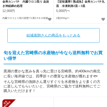
金寿カンパチ 内臓ウロコ取り 血抜
【旨味濃厚!! 熟成魚】金寿カンパチ丸
き神経締め処理
皿 冷凍刺身2皿～3皿
12,000円
5,000円〜
内臓ウロコとり前の状態で1尾3.5キロ前後
2皿(500g)〜
結城嘉朗さんの商品をもっとみる
旬を迎えた宮崎県の水産物が今なら送料無料でお買
い得🎊
黒潮の豊かな恵みを真っ先に受ける宮崎県。約400kmの南北
に長い海岸線では、四季折々の豊富な水産物が獲れます🐟
そんな宮崎県の漁師さん選りすぐりを水産物をより多くの方
に楽しんでもらいたいと、宮崎県のご協力で送料無料にてご
購入いただけます！
新規受付停止