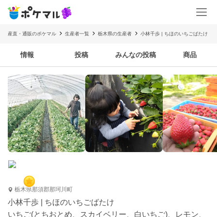
産直・通販のポケマル
生産者一覧
栃木県の生産者
小林千歩 | ちほのいちごばたけ
情報
投稿
みんなの投稿
商品
栃木県那須郡那珂川町
小林千歩 | ちほのいちごばたけ
いちご(とちおとめ、スカイベリー、白いちご)、レモン、