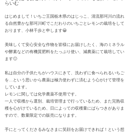
らいむ
はじめまして！いちご王国栃木県のはじっこ、清流那珂川の流れ
る自然豊かな那珂川町でこだわりのいちごとレモンの栽培をして
おります、小林千歩と申します😀

美味しくて安心安全な作物を皆様にお届けしたく、海のミネラル
や酵素などの有機質肥料をたっぷり使い、減農薬にて栽培してい
ます🙂

私は自分の子供たちがハウスにきて、洗わずに食べられるいちご
を…という思いから農薬は極力使わずに済むよう心がけて管理を
しています。

レモンに関しては化学農薬不使用です。

一人で収穫から選別、栽培管理まで行っているため、また完熟収
穫を心がけているため、日によっての収穫量にばらつきがありま
すので、数量限定での販売になります。

手にとってくださるみなさまに笑顔をお届けできれば！という想