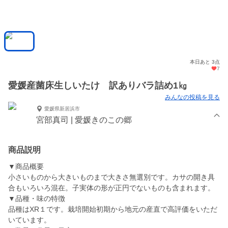
本日あと 3点
7
愛媛産菌床生しいたけ 訳ありバラ詰め1㎏
みんなの投稿を見る
愛媛県新居浜市
宮部真司 | 愛媛きのこの郷
商品説明
▼商品概要
小さいものから大きいものまで大きさ無選別です。カサの開き具
合もいろいろ混在。子実体の形が正円でないものも含まれます。
▼品種・味の特徴
品種はXR１です。栽培開始初期から地元の産直で高評価をいただ
いています。