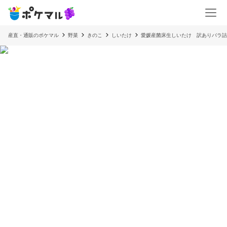
産直・通販のポケマル
野菜
きのこ
しいたけ
愛媛産菌床生しいたけ 訳ありバラ詰