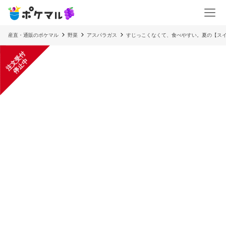
産直・通販のポケマル
野菜
アスパラガス
すじっこくなくて、食べやすい。夏の【ス
注
文
受
付
停
止
中