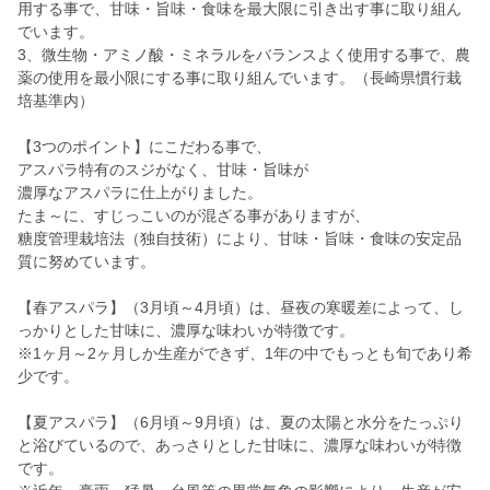
用する事で、甘味・旨味・食味を最大限に引き出す事に取り組ん
でいます。
3、微生物・アミノ酸・ミネラルをバランスよく使用する事で、農
薬の使用を最小限にする事に取り組んでいます。（長崎県慣行栽
培基準内）
【3つのポイント】にこだわる事で、
アスパラ特有のスジがなく、甘味・旨味が
濃厚なアスパラに仕上がりました。
たま～に、すじっこいのが混ざる事がありますが、
糖度管理栽培法（独自技術）により、甘味・旨味・食味の安定品
質に努めています。
【春アスパラ】（3月頃～4月頃）は、昼夜の寒暖差によって、し
っかりとした甘味に、濃厚な味わいが特徴です。
※1ヶ月～2ヶ月しか生産ができず、1年の中でもっとも旬であり希
少です。
【夏アスパラ】（6月頃～9月頃）は、夏の太陽と水分をたっぷり
と浴びているので、あっさりとした甘味に、濃厚な味わいが特徴
です。