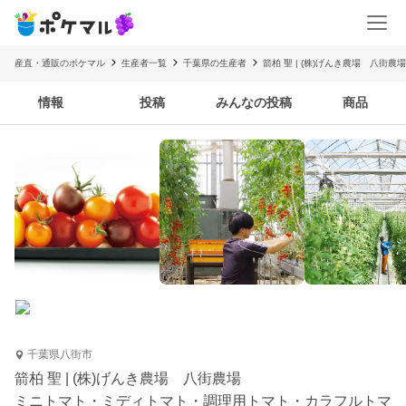
産直・通販のポケマル
生産者一覧
千葉県の生産者
箭柏 聖 | (株)げんき農場 八街農場
情報
投稿
みんなの投稿
商品
千葉県八街市
箭柏 聖 | (株)げんき農場 八街農場
ミニトマト・ミディトマト・調理用トマト・カラフルトマ