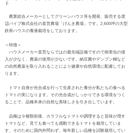
ト
　農業総合メーカーとしてグリーンハウス等を開発、販売する渡
辺パイプ株式会社の直営農場「げんき農場」です。2,600坪の大型
鉄骨ハウスの養液栽培をしております。

＜特徴＞

　ハウスメーカー直営ならではの最先端設備ですので病害虫の侵
入が少なく、農薬の使用が少ないです。納豆菌やデンプン糊など
の自然農薬を取り入れることにより健康や自然環境に配慮してお
ります。

　トマト自身が光合成を行って生産された養分が私たちの食べる
トマトの実になります。その光合成がしっかりできる環境をつく
ることで、品種本来の自然な美味しさを引き出しています。

　品種は９種類前後、カラフルなトマトや調理すると旨味が増す
トマトなど、見ても食べても感動できるトマトを栽培していま
す。そのために国内外問わず、毎年新しい品種を試験栽培してい