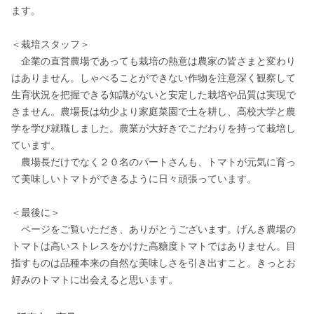
ます。

＜栽培スタッフ＞

　企業の直営農場であっても栽培の熱意は農家の皆さまと変わり
はありません。しゃべることができない作物を注意深く観察して
生育状況を把握できる知識がないと安定した栽培や品質は実現で
きません。農場長は幼少より家庭菜園で土を耕し、高校大学と農
学を学び就職しました。農業が大好きでこだわりを持って栽培し
ています。

　農場長だけでなく２０名のパートさんも、トマトが元気に育っ
て美味しいトマトができるように日々頑張っています。

＜最後に＞

　ページをご覧いただき、ありがとうございます。げんき農場の
トマトは高いストレスをかけた高糖度トマトではありません。目
指すものは品種本来の自然な美味しさを引き出すこと。きっとお
好みのトマトに出会えると思います。