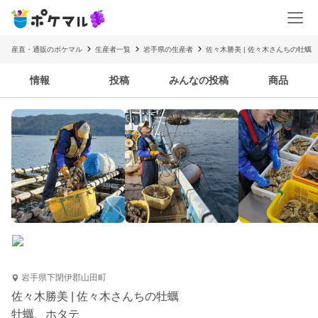
産直・通販のポケマル
生産者一覧
岩手県の生産者
佐々木勝美 | 佐々木さんちの牡蠣
情報
投稿
みんなの投稿
商品
岩手県下閉伊郡山田町
佐々木勝美 | 佐々木さんちの牡蠣
牡蠣、ホタテ