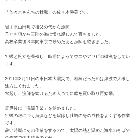
「佐々木さんちの牡蠣」の佐々木勝美です。

岩手県山田町で祖父の代から漁師。

子ども頃から三陸の海に慣れ親しんで育ちました。

高校卒業後３年間東京で勤めたあと漁師を継ぎました。

牡蠣と帆立を養殖し、時期によってウニやアワビの磯漁をしてい
ます。

2011年3月11日の東日本大震災で、相棒だった船は津波で大破し
途方にくれました。

奮起し、漁師を続けるため人づてに船を買い取り再始動。

震災後に「温湯作業」を始めました。

牡蠣の殻につく海藻などを駆除し牡蠣の身の成長をよくする作業
です。

暑い時期にその作業をするので、太陽の熱と温めた海水のそばで
の作業で体力勝負ですが、
