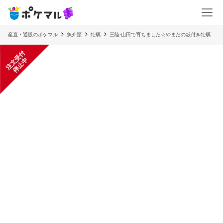
産直・通販のポケマル
魚介類
牡蠣
三陸·山田で育ちました☆やまだの殻付き牡蠣
注
文
受
付
停
止
中