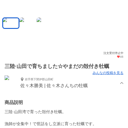
注文受付停止中
46
三陸·山田で育ちました☆やまだの殻付き牡蠣
みんなの投稿を見る
岩手県下閉伊郡山田町
佐々木勝美 | 佐々木さんちの牡蠣
商品説明
三陸·山田湾で育った殻付き牡蠣。
漁師が全集中！で世話をし立派に育った牡蠣です。