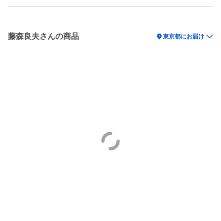
藤森良夫さんの商品
location_on
東京都にお届け