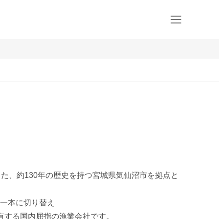
した、約130年の歴史を持つ宮城県気仙沼市を拠点と
一本に切り替え

有する国内屈指の漁業会社です。
