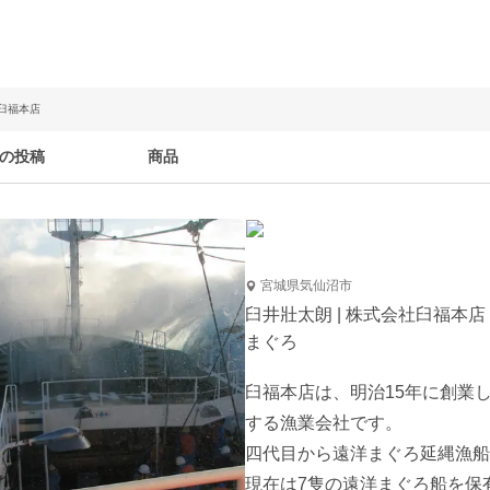
社臼福本店
の投稿
商品
宮城県気仙沼市
臼井壯太朗 | 株式会社臼福本店
まぐろ
臼福本店は、明治15年に創業
する漁業会社です。

四代目から遠洋まぐろ延縄漁船
現在は7隻の遠洋まぐろ船を保