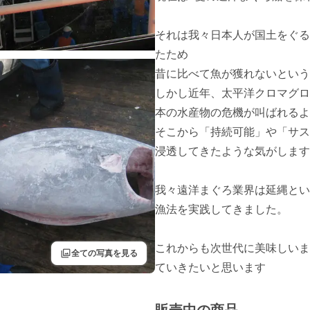
それは我々日本人が国土をぐる
たため

昔に比べて魚が獲れないという
しかし近年、太平洋クロマグロ
本の水産物の危機が叫ばれるよ
そこから「持続可能」や「サス
浸透してきたような気がします

我々遠洋まぐろ業界は延縄とい
漁法を実践してきました。

これからも次世代に美味しいま
filter
全ての写真を見る
ていきたいと思います