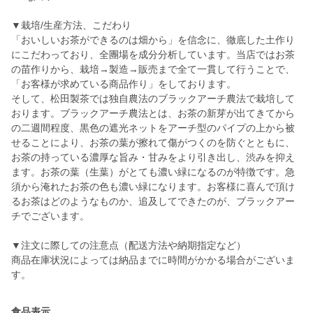
▼栽培/生産方法、こだわり
「おいしいお茶ができるのは畑から」を信念に、徹底した土作り
にこだわっており、全團場を成分分析しています。当店ではお茶
の苗作りから、栽培→製造→販売まで全て一貫して行うことで、
「お客様が求めている商品作り」をしております。
そして、松田製茶では独自農法のブラックアーチ農法で栽培して
おります。ブラックアーチ農法とは、お茶の新芽が出てきてから
の二週間程度、黒色の遮光ネットをアーチ型のパイプの上から被
せることにより、お茶の葉が擦れて傷がつくのを防ぐとともに、
お茶の持っている濃厚な旨み・甘みをより引き出し、渋みを抑え
ます。お茶の葉（生葉）がとても濃い緑になるのが特徴です。急
須から淹れたお茶の色も濃い緑になります。お客様に喜んで頂け
るお茶はどのようなものか、追及してできたのが、ブラックアー
チでございます。
▼注文に際しての注意点（配送方法や納期指定など）
商品在庫状況によっては納品までに時間がかかる場合がございま
す。
食品表示