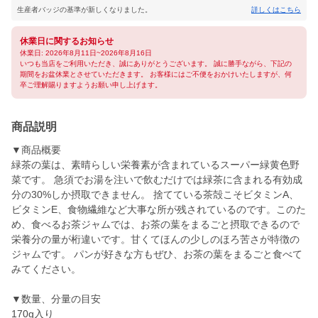
生産者バッジの基準が新しくなりました。
詳しくはこちら
休業日に関するお知らせ
休業日: 2026年8月11日~2026年8月16日
いつも当店をご利用いただき、誠にありがとうございます。 誠に勝手ながら、下記の
期間をお盆休業とさせていただきます。 お客様にはご不便をおかけいたしますが、何
卒ご理解賜りますようお願い申し上げます。
商品説明
▼商品概要
緑茶の葉は、素晴らしい栄養素が含まれているスーパー緑黄色野
菜です。 急須でお湯を注いで飲むだけでは緑茶に含まれる有効成
分の30%しか摂取できません。 捨てている茶殻こそビタミンA、
ビタミンE、食物繊維など大事な所が残されているのです。このた
め、食べるお茶ジャムでは、お茶の葉をまるごと摂取できるので
栄養分の量が桁違いです。甘くてほんの少しのほろ苦さが特徴の
ジャムです。 パンが好きな方もぜひ、お茶の葉をまるごと食べて
みてください。
▼数量、分量の目安
170g入り