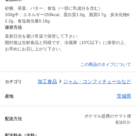
砂糖、茶葉、バター、食塩（一部に乳成分を含む）
100g中：エネルギー259kcal、蛋白質1.0g、脂質0.7g、炭水化物6
2.2g、食塩相当量0.18g
保存方法
直射日光を避け常温で保管して下さい.
開封後は生鮮食品と同様です。冷蔵庫（10℃以下）に保管の上、
お早めにお召し上がり下さい。
この商品のタイプについて
加工食品
ジャム・コンフィチュールなど
カテゴリ
茨城県
産地
ポケマル提携のヤマト便
配送方法
配送区分:
配送料金（送料）