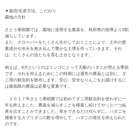
▼栽培/生産方法、こだわり
園地の方針
さとう果樹園では、園地に使用する農薬を、秋田県の指導より3割
減らしています。
また、クローバーをたくさん生やしておくことにより、土中の窒
素成分や水分を抱き込んで豊かな土壌を作っていきます。それ
は、たくさんの虫たちを育む土台となります。
例えば、8月というのはリンゴにとって天敵のハダニが増える季節
です。それを抑えるためにこの時期には通常の農薬とは別に、ダ
ニ用の殺虫剤を散布します。安心、安全なりんごをお届けするに
は最低限の農薬は必要な要素です。
２０１７年さとう果樹園では初めてダニ用殺虫剤を使わずに一
年を終えました。農薬を減らすことを模索し続けてやっと一つ結
果を出すことができました。草をできるだけ刈らずに、ハダニを
捕食するカブリダニの数を増やして、ハダニの発生を抑えられた
のです。