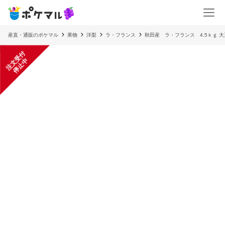
産直・通販のポケマル
果物
洋梨
ラ・フランス
秋田産 ラ・フランス 4.5ｋｇ 
注
文
受
付
停
止
中