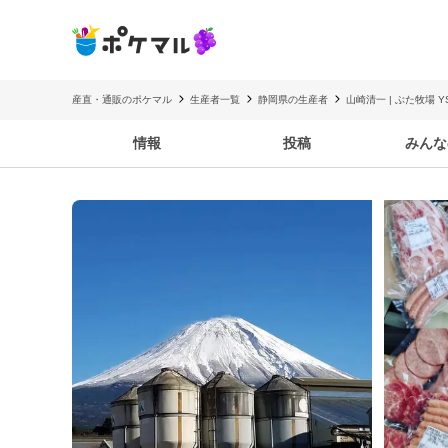
産直・通販のポケマル
生産者一覧
静岡県の生産者
山崎清一 | ぶた牧場 YS
情報
投稿
みんな