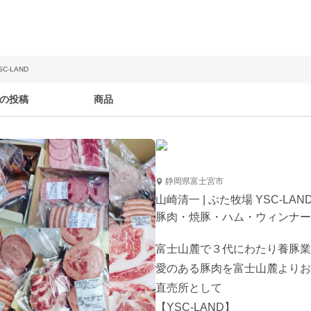
C-LAND
の投稿
商品
静岡県富士宮市
山崎清一 | ぶた牧場 YSC-LAN
豚肉・焼豚・ハム・ウィンナー
富士山麓で３代にわたり養豚業
愛のある豚肉を富士山麓よりお
直売所として

【YSC-LAND】
