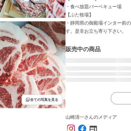
・食べ放題バーベキュー場

【ぶた牧場】

・静岡県の御殿場インター前の
す。是非お立ち寄り下さい。
販売中の商品
filter
全ての写真を見る
山崎清一さんのメディア