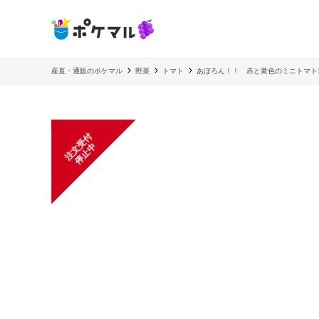
産直・通販のポケマル
野菜
トマト
あぽろん！！ 赤と黄色のミニトマト
注
文
受
付
停
止
中