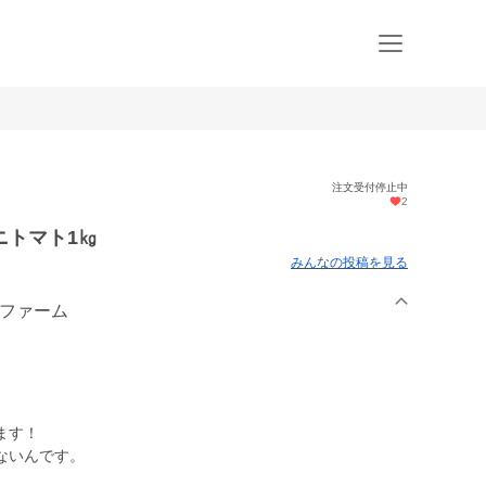
注文受付停止中
2
ニトマト1㎏
みんなの投稿を見る
トファーム
ます！
ないんです。