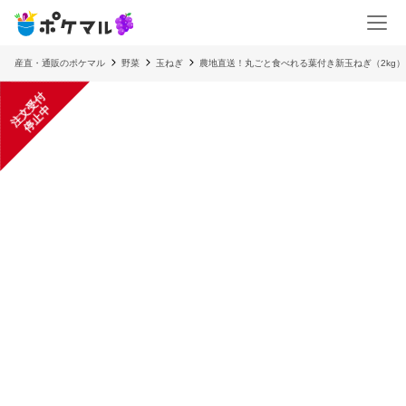
産直・通販のポケマル
野菜
玉ねぎ
農地直送！丸ごと食べれる葉付き新玉ねぎ（2kg）
注
文
受
付
停
止
中