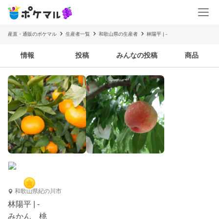
産直・通販のポケマル
生産者一覧
和歌山県の生産者
林陽平 | -
情報
投稿
みんなの投稿
商品
和歌山県紀の川市
林陽平 | -
みかん 桃