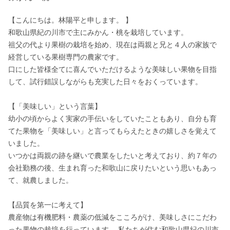
【こんにちは。林陽平と申します。 】

和歌山県紀の川市で主にみかん・桃を栽培しています。 

祖父の代より果樹の栽培を始め、現在は両親と兄と４人の家族で
経営している果樹専門の農家です。 

口にした皆様全てに喜んでいただけるような美味しい果物を目指
して、試行錯誤しながらも充実した日々をおくっています。

【「美味しい」という言葉】

幼小の頃からよく実家の手伝いをしていたこともあり、自分も育
てた果物を「美味しい」と言ってもらえたときの嬉しさを覚えて
いました。 

いつかは両親の跡を継いで農業をしたいと考えており、約７年の
会社勤務の後、生まれ育った和歌山に戻りたいという思いもあっ
て、就農しました。

【品質を第一に考えて】

農産物は有機肥料・農薬の低減をこころがけ、美味しさにこだわ
った果物の栽培を行っています。 私たちが住む和歌山県紀の川市