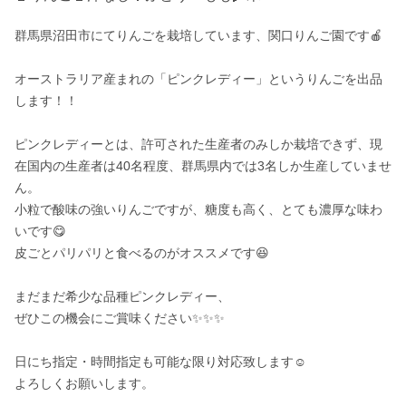
群馬県沼田市にてりんごを栽培しています、関口りんご園です🍎

オーストラリア産まれの「ピンクレディー」というりんごを出品
します！！

ピンクレディーとは、許可された生産者のみしか栽培できず、現
在国内の生産者は40名程度、群馬県内では3名しか生産していませ
ん。

小粒で酸味の強いりんごですが、糖度も高く、とても濃厚な味わ
いです😋

皮ごとパリパリと食べるのがオススメです😆

まだまだ希少な品種ピンクレディー、

ぜひこの機会にご賞味ください✨✨✨

日にち指定・時間指定も可能な限り対応致します☺️

よろしくお願いします。
