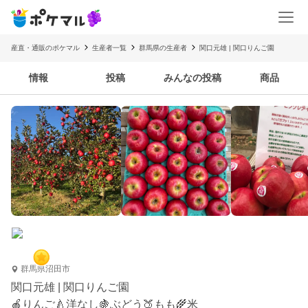
産直・通販のポケマル
生産者一覧
群馬県の生産者
関口元雄 | 関口りんご園
情報
投稿
みんなの投稿
商品
群馬県沼田市
関口元雄 | 関口りんご園
🍎りんご🍐洋なし🍇ぶどう🍑もも🌾米