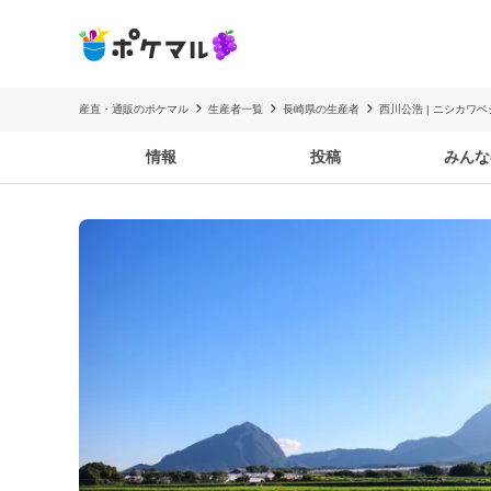
産直・通販のポケマル
生産者一覧
長崎県の生産者
西川公浩 | ニシカワ
情報
投稿
みんな