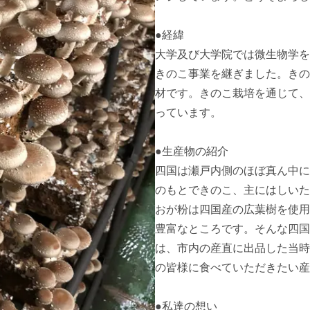
●経緯

大学及び大学院では微生物学を
きのこ事業を継ぎました。きの
材です。きのこ栽培を通じて、
っています。

●生産物の紹介

四国は瀬戸内側のほぼ真ん中に
のもとできのこ、主にはしいた
おが粉は四国産の広葉樹を使用
豊富なところです。そんな四国
は、市内の産直に出品した当時
の皆様に食べていただきたい産
●私達の想い
