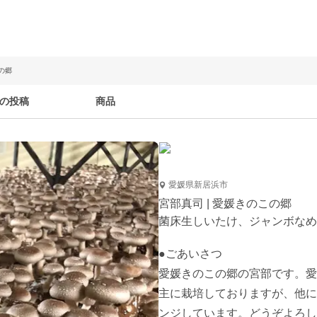
の郷
の投稿
商品
愛媛県新居浜市
宮部真司 | 愛媛きのこの郷
菌床生しいたけ、ジャンボなめ
●ごあいさつ

愛媛きのこの郷の宮部です。愛
主に栽培しておりますが、他に
ンジしています。どうぞよろし