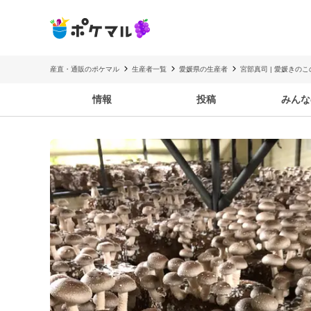
産直・通販のポケマル
生産者一覧
愛媛県の生産者
宮部真司 | 愛媛きのこ
情報
投稿
みんな