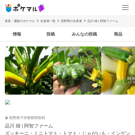
産直・通販のポケマル
生産者一覧
長野県の生産者
品川 雄 | 阿智ファーム
情報
投稿
みんなの投稿
商品
長野県下伊那郡阿智村
品川 雄 | 阿智ファーム
ズッキーニ・ミニトマト・トマト・じゃがいも・インゲン