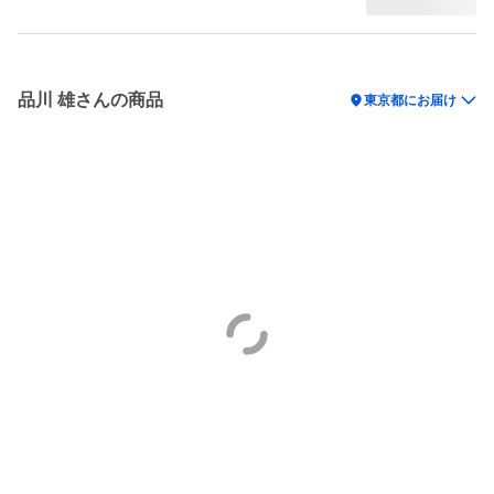
品川 雄さんの商品
location_on
東京都にお届け