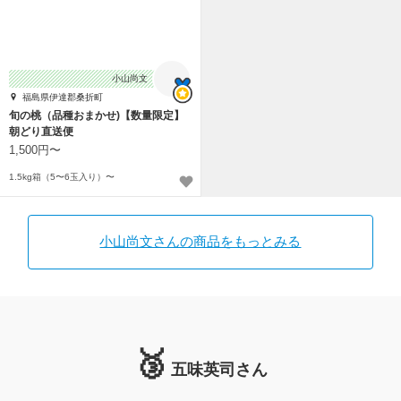
小山尚文
福島県伊達郡桑折町
旬の桃（品種おまかせ)【数量限定】
朝どり直送便
1,500円〜
1.5kg箱（5〜6玉入り）〜
小山尚文さんの商品をもっとみる
🥉
五味英司さん