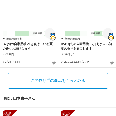
渡邊直樹
渡邊直樹
新潟県新潟市
新潟県新潟市
B2[旬の自家用桃 2㎏] あま～い初夏
R5B3[旬の自家用桃 3㎏] あま～い初
の香りお届けします
夏の香りお届けします
2,300円
3,348円〜
約2㌔(8.7.6玉)
3㌔(9.10.11.12玉入り)〜
この作り手の商品をもっとみる
8位：山本康平さん
新規受付停止
新規受付停止