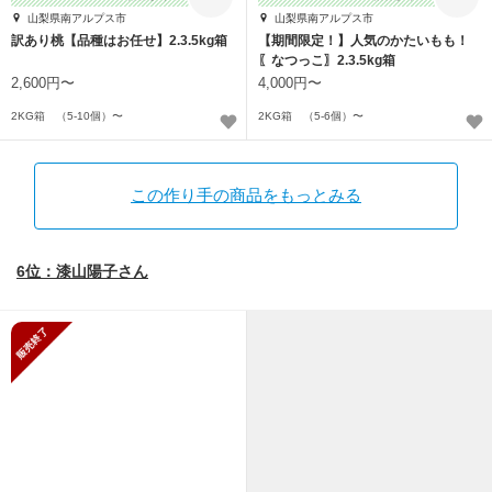
山梨県南アルプス市
山梨県南アルプス市
訳あり桃【品種はお任せ】2.3.5kg箱
【期間限定！】人気のかたいもも！
〖なつっこ〗2.3.5kg箱
2,600円〜
4,000円〜
2KG箱 （5-10個）〜
2KG箱 （5-6個）〜
この作り手の商品をもっとみる
6位：漆山陽子さん
販売終了