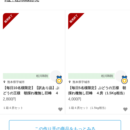
販売終了
販売終了
松川和則
松川和則
熊本県宇城市
熊本県宇城市
【毎日10名様限定】【訳あり品】ぶ
【毎日5名様限定】ぶどうの王様 朝
どうの王様 朝採れ種無し巨峰 ４
採れ種無し巨峰 ４房（1.5Kg相当）
房
2,800円
4,000円
１箱４房セット
１箱４房セット（1.5kg相当）
この作り手の商品をもっとみる