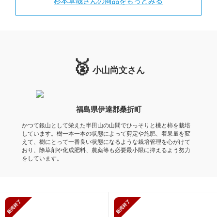
杉本卓哉さんの商品をもっとみる
🥈
小山尚文さん
福島県伊達郡桑折町
かつて銀山として栄えた半田山の山間でひっそりと桃と柿を栽培
しています。樹一本一本の状態によって剪定や施肥、着果量を変
えて、樹にとって一番良い状態になるような栽培管理を心がけて
おり、除草剤や化成肥料、農薬等も必要最小限に抑えるよう努力
をしています。
販売終了
販売終了