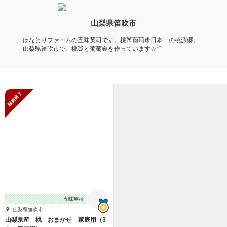
山梨県笛吹市
はなとりファームの五味英司です。桃🍑葡萄🍇日本一の桃源郷、
山梨県笛吹市で、桃🍑と葡萄🍇を作っています☆*ﾟ
販売終了
五味英司
山梨県笛吹市
山梨県産 桃 おまかせ 家庭用（3