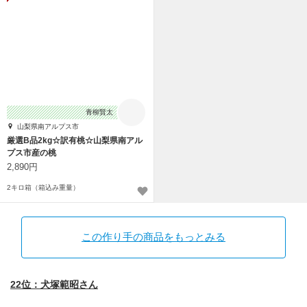
青柳賢太
山梨県南アルプス市
厳選B品2kg☆訳有桃☆山梨県南アル
プス市産の桃
2,890円
2キロ箱（箱込み重量）
この作り手の商品をもっとみる
22位：犬塚範昭さん