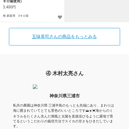
キロ箱使用）
3,400円
桃 家庭用 3キロ箱
五味英司さんの商品をもっとみる
④ 木村太亮さん
神奈川県三浦市
私共の農園は神奈川県 三浦半島のもっとも先端にあり、まわりは
海に囲まれていてとても景色のいいところです🗻☀️💓海からのミ
ネラルをたくさん含んだ潮風と太陽を直接浴びるように露地で育
てるというこだわりの栽培方法でスイカの甘さをひきだしていま
す。