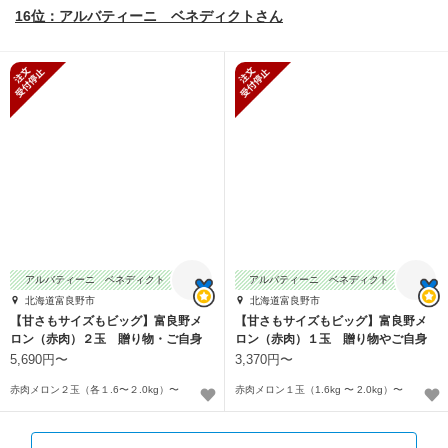
16位：アルバティーニ ベネディクトさん
新規受付停止
新規受付停止
アルバティーニ ベネディクト
アルバティーニ ベネディクト
北海道富良野市
北海道富良野市
【甘さもサイズもビッグ】富良野メ
【甘さもサイズもビッグ】富良野メ
ロン（赤肉）２玉 贈り物・ご自身
ロン（赤肉）１玉 贈り物やご自身
へのご褒美に！
へのご褒美に！
5,690円〜
3,370円〜
赤肉メロン２玉（各１.6〜２.0kg）〜
赤肉メロン１玉（1.6kg 〜 2.0kg）〜