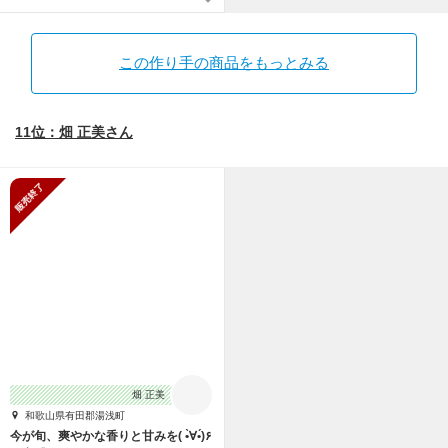
この作り手の商品をもっとみる
11位：畑 正美さん
販売終了
畑 正美
和歌山県有田郡湯浅町
今が旬、爽やかな香りと甘みを( •̀∀•́)۶