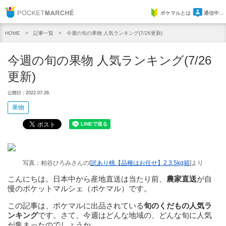
Pocket Marche
ポケマルとは
通信中...
記事一覧
今週の旬の果物 人気ランキング(7/26更新)
HOME
今週の旬の果物 人気ランキング(7/26
更新)
公開日：2022.07.26.
果物
写真：粕谷ひろみさんの[
訳あり桃【品種はお任せ】2.3.5kg箱
]より
こんにちは。日本中から産地直送は当たり前、
農家直送
が自
慢のポケットマルシェ（ポケマル）です。
この記事は、ポケマルに出品されている
旬のくだもの人気ラ
ンキング
です。さて、今週はどんな地域の、どんな旬に人気
が集まったのでしょうか。