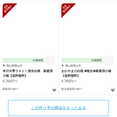
新規受付停止
新規受付停止
犬塚範昭
犬塚範昭
岡山県岡山市
岡山県岡山市
本日今季ラスト！清水白桃 家庭用
おかやまの白桃 ✾晩生✾家庭用小箱
小箱【送料無料】
【送料無料】
4,760円〜
4,760円〜
家庭用小箱〜
晩生家庭用小箱〜
この作り手の商品をもっとみる