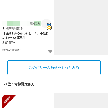
福嶋宏史
長野県安曇野市
【桃好きの心をつかむ！？】今注目
のあかつき系早生
3,024円〜
約２kg(8個前後)〜
この作り手の商品をもっとみる
21位：青柳賢太さん
販売終了