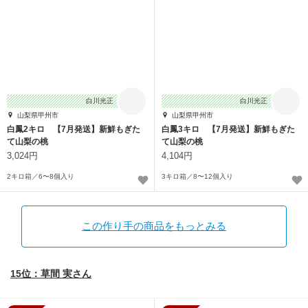
白川光正
白川光正
山梨県甲州市
山梨県甲州市
白鳳2キロ 【7月発送】新鮮もぎた
白鳳3キロ 【7月発送】新鮮もぎた
て山梨の桃
て山梨の桃
3,024円
4,104円
2キロ箱／6〜8個入り
3キロ箱／8〜12個入り
この作り手の商品をもっとみる
15位：草間 実さん