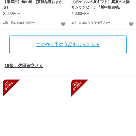
【家庭用】旬の桃 (黄桃品種おまか
【ポケマルの夏ギフト】真夏の太陽
せ)
サンサンピーチ『川中島白桃』
2,800円〜
4,000円〜
1箱 約1.8kg(8~9個)〜
1箱 約2kg入り(6~8玉入)〜
この作り手の商品をもっとみる
19位：佐田智之さん
新規受付停止
新規受付停止