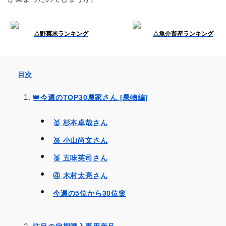
△野菜米ランキング
△魚介畜産ランキング
目次
👑今週のTOP30農家さん [果物編]
🥇 杉本卓哉さん
🥈 小山尚文さん
🥉 五味英司さん
④ 木村太亮さん
今週の5位から30位🌸