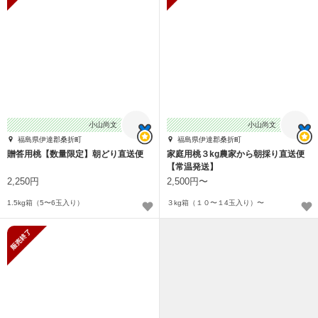
小山尚文
小山尚文
福島県伊達郡桑折町
福島県伊達郡桑折町
贈答用桃【数量限定】朝どり直送便
家庭用桃３kg農家から朝採り直送便
【常温発送】
2,250円
2,500円〜
1.5kg箱（5〜6玉入り）
３kg箱（１０〜１4玉入り）〜
販売終了