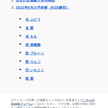
注目の定期購入専用商品
2022年9月の予約便（8/25締切）
🥇 ぶどう
🥈 梨
🥉 もも
④ 柑橘類
⑤ プルーン
⑥ りんご
⑦ いちじく
⑧ 栗
※ランキング記事への掲載をとりやめたい生産者さんは
こちらの
Googleフォーム
にご記入ください。※その他、記事の内容に関す
るご連絡は
こちらのGoogleフォーム
にご記入ください。