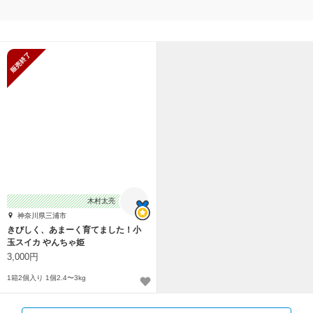
販売終了
木村太亮
神奈川県三浦市
きびしく、あまーく育てました！小
玉スイカ やんちゃ姫
3,000円
1箱2個入り 1個2.4〜3kg