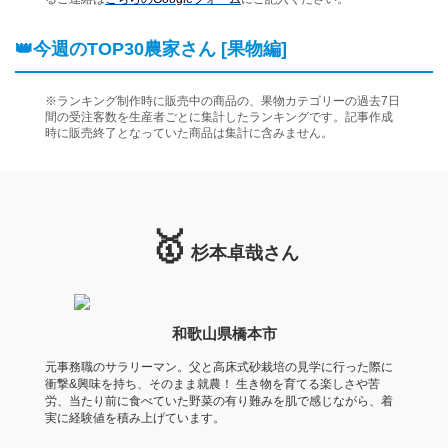
👑今週のTOP30農家さん [果物編]
※ランキング制作時に販売中の商品の、果物カテゴリーの過去7日
間の受注客数を生産者ごとに集計したランキングです。記事作成
時に販売終了となっていた商品は集計に含みません。
🥇
杉本卓哉さん
和歌山県橋本市
元事務職のサラリーマン。父と高床式砂栽培の見学に行った際に
衝撃&興味を持ち、そのまま就農！ 生き物を育てる楽しさや苦
労、当たり前に食べていた野菜の有り難みを肌で感じながら、着
実に経験値を積み上げています。