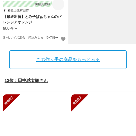
伊藤真佐輝
和歌山県有田市
【最終出荷】とみ子ばぁちゃんのバ
レンシアオレンジ
980円〜
S～Lサイズ混合 箱込み１㎏ 5~7個〜
この作り手の商品をもっとみる
13位：田中球太朗さん
販売終了
販売終了