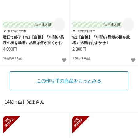
田中球太朗
田中球太朗
長野県中野市
長野県中野市
数日で終了！w3【白桃】『年間67品
w1【白桃】『年間67品種の桃を栽
種の桃を栽培』品種は何が届くかお
培』品種はおまかせ！
楽しみ♪
4,000円
2,300円
3㎏(約6-11玉)
1.5kg(3-6玉)
この作り手の商品をもっとみる
14位：白川光正さん
新規受付停止
新規受付停止