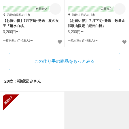
佐田智之
佐田智之
和歌山県紀の川市
和歌山県紀の川市
【お買い得】7月下旬~発送 夏の女
【お買い得】７月下旬~発送 数量＆
王「清水白桃」
和歌山限定「紀州白桃」
3,200円〜
3,200円〜
一箱約3kg (7~9玉入)〜
一箱約3kg (7~8玉入)〜
この作り手の商品をもっとみる
20位：福嶋宏史さん
販売終了