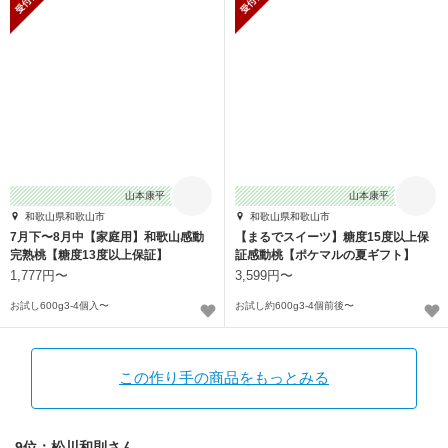
山本康平
山本康平
和歌山県和歌山市
和歌山県和歌山市
7月下〜8月中【家庭用】和歌山感動
【まるでスイーツ】糖度15度以上保
完熟桃【糖度13度以上保証】
証感動桃【ポケマルの夏ギフト】
1,777円〜
3,599円〜
お試し600g3-4個入〜
お試し約600g3-4個前後〜
この作り手の商品をもっとみる
9位：松川和則さん