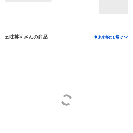
五味英司さんの商品
location_on
東京都にお届け