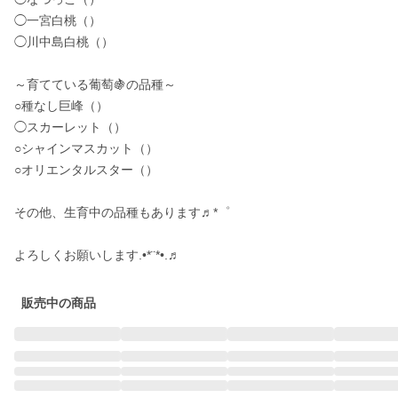
◯一宮白桃（）

◯川中島白桃（）

～育てている葡萄🍇の品種～

○種なし巨峰（）

◯スカーレット（）

○シャインマスカット（）

○オリエンタルスター（）

その他、生育中の品種もあります♬*゜

よろしくお願いします.•*¨*•.♬
販売中の商品