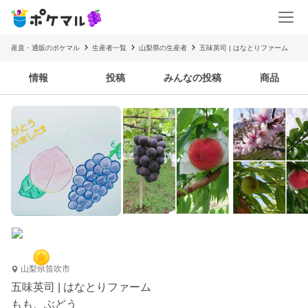
産直・通販のポケマル
生産者一覧
山梨県の生産者
五味英司 | はなとりファーム
情報
投稿
みんなの投稿
商品
山梨県笛吹市
五味英司 | はなとりファーム
もも、ぶどう