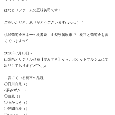
はなとりファームの五味英司です！

ご覧いただき、ありがとうございます( ⁎ᵕᴗᵕ⁎ )!!!*

桃🍑葡萄🍇日本一の桃源郷、山梨県笛吹市で、桃🍑と葡萄🍇を育
てています☆*ﾟ

2020年7月10日～

山梨県オリジナル品種【夢みずき】から、ポケットマルシェにて
出品しております.•*¨*•.¸¸♬

～育てている桃🍑の品種～

◯日川白鳳（）

○夢みずき（）

◯白鳳（）

◯あかつき（）

◯浅間白桃（）

◯なつっこ（）
