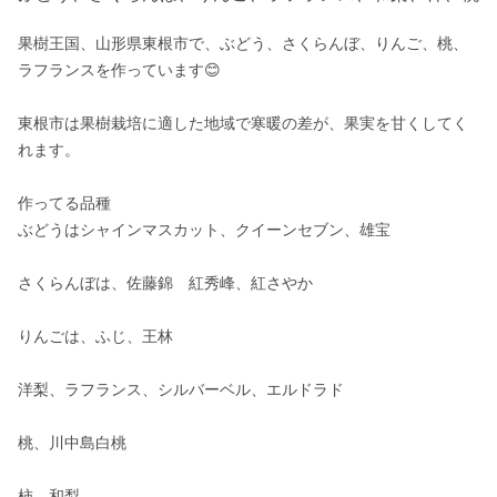
果樹王国、山形県東根市で、ぶどう、さくらんぼ、りんご、桃、
ラフランスを作っています😊

東根市は果樹栽培に適した地域で寒暖の差が、果実を甘くしてく
れます。

作ってる品種

ぶどうはシャインマスカット、クイーンセブン、雄宝

さくらんぼは、佐藤錦　紅秀峰、紅さやか

りんごは、ふじ、王林

洋梨、ラフランス、シルバーベル、エルドラド

桃、川中島白桃

柿　和梨
