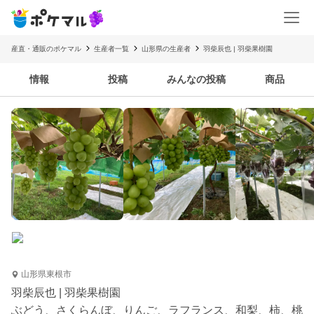
産直・通販のポケマル
生産者一覧
山形県の生産者
羽柴辰也 | 羽柴果樹園
情報
投稿
みんなの投稿
商品
山形県東根市
羽柴辰也 | 羽柴果樹園
ぶどう、さくらんぼ、りんご、ラフランス、和梨、柿、桃