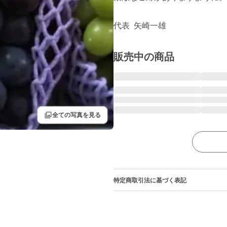
代表  矢崎一雄
販売中の商品
filter
全ての写真を見る
特定商取引法に基づく表記