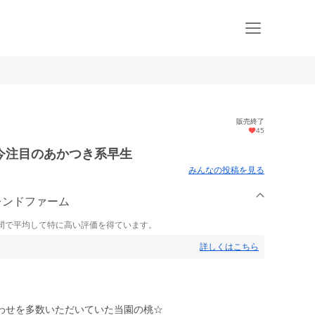
販売終了
45
今注目のあかつき系早生
みんなの投稿を見る
フレンドファーム
間で平均して特に高い評価を得ています。
詳しくはこちら
わせを多数いただいていた当園の桃☆