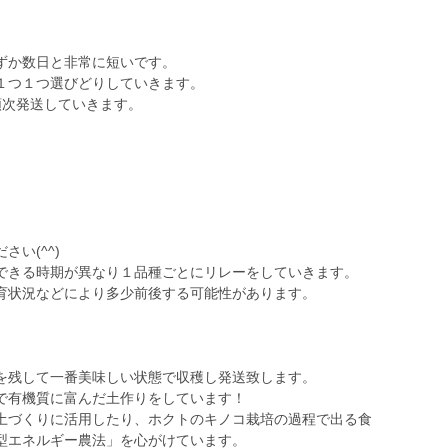
ずか数日と非常に短いです。
１つ１つ選びどりしていきます。
順次発送していきます。
い(^^)
できる時期が異なり１品種ごとにリレーをしていきます。
育状況などにより多少前後する可能性があります。
を残して一番美味しい状態で収穫し発送致します。
で有機質に富んだ土作りをしています！
土づくりに活用したり、ホクトのキノコ栽培の過程で出る食
型エネルギー農法」を心がけています。