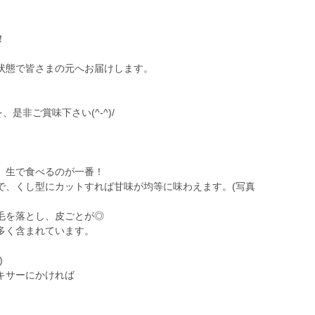
！
状態で皆さまの元へお届けします。
是非ご賞味下さい(^-^)/
、生で食べるのが一番！
で、くし型にカットすれば甘味が均等に味わえます。(写真
毛を落とし、皮ごとが◎
多く含まれています。
)
キサーにかければ