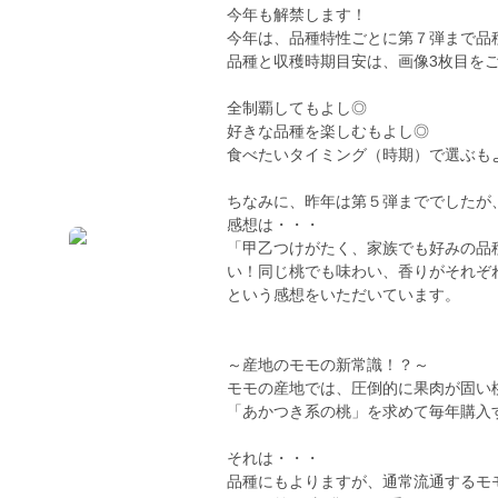
今年も解禁します！
今年は、品種特性ごとに第７弾まで品
品種と収穫時期目安は、画像3枚目を
全制覇してもよし◎
好きな品種を楽しむもよし◎
食べたいタイミング（時期）で選ぶも
ちなみに、昨年は第５弾まででしたが
感想は・・・
「甲乙つけがたく、家族でも好みの品
い！同じ桃でも味わい、香りがそれぞ
という感想をいただいています。
～産地のモモの新常識！？～
モモの産地では、圧倒的に果肉が固い
「あかつき系の桃」を求めて毎年購入
それは・・・
品種にもよりますが、通常流通するモ