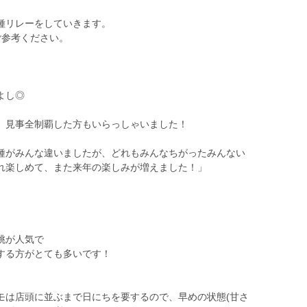
種リレーをしていきます。
ご参考ください。
よし◎
、見事全制覇した方もいらっしゃいました！
種がみんな違いましたが、どれもみんなちがったみんない
れ楽しめて、また来年の楽しみが増えました！」
桃が人気で
する方がとても多いです！
モは店頭に並ぶまで日にちを要するので、早めの状態(甘さ