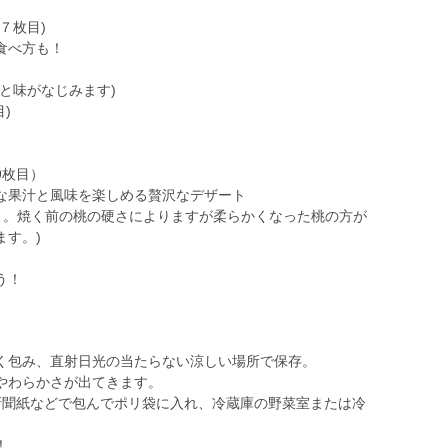
７枚目)
食べ方も！
と味がなじみます)
)
9枚目）
な果汁と風味を楽しめる贅沢なデザート
焼く。焼く前の桃の硬さによりますが柔らかくなった桃の方が
ます。)
う！
く包み、直射日光の当たらない涼しい場所で保存。
やわらかさが出てきます。
新聞紙などで包んでポリ袋に入れ、冷蔵庫の野菜室または冷
！