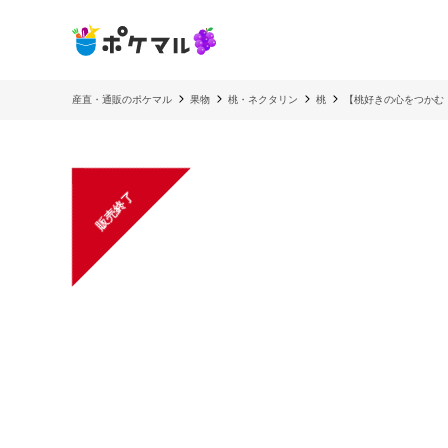
産直・通販のポケマル
果物
桃・ネクタリン
桃
【桃好きの心をつかむ
販売終了