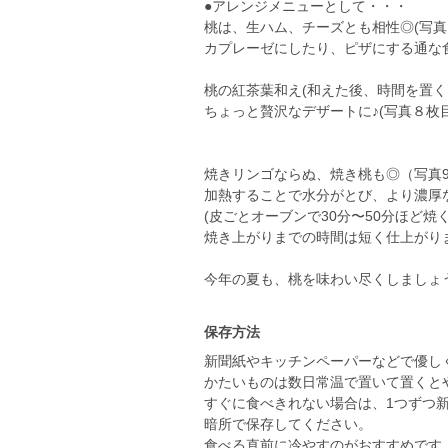
●アレンジメニューとして・・・
桃は、生ハム、チーズとも相性◎(写真
カプレーゼにしたり、ピザにする通な
桃の紅茶葉和え(和えた後、時間を置く
ちょっと贅沢なデザートに♪(写真８枚目
焼きリンゴならぬ、焼き桃も◎（写真
加熱することで水分がとび、より濃厚
(皮ごとオーブンで30分〜50分ほど
焼き上がりまでの時間は短く仕上がり
今年の夏も、桃を味わい尽くしましょ
保存方法
新聞紙やキッチンペーパーなどで優し
かたいものは数日常温で置いて置くと
すぐに食べきれない場合は、1つずつ
暗所で保存してください。
食べる直前に冷やすのがおすすめです