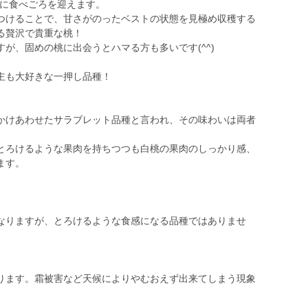
ろに食べごろを迎えます。
つけることで、甘さがのったベストの状態を見極め収穫する
る贅沢で貴重な桃！
が、固めの桃に出会うとハマる方も多いです(^^)
主も大好きな一押し品種！
かけあわせたサラブレット品種と言われ、その味わいは両者
とろけるような果肉を持ちつつも白桃の果肉のしっかり感、
ます。
なりますが、とろけるような食感になる品種ではありませ
。
ります。霜被害など天候によりやむおえず出来てしまう現象
。