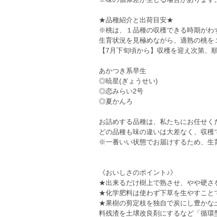
★品種紹介と出荷目安★
※桃は、１品種の収穫できる時期がわ
生育状況を見極めながら、適熟の桃を
【7月下旬頃から】収穫を迎え次第、
あかつき系早生
◎暁星(ぎょうせい)
◎恋みらい2号
◎夏かんろ
お詰めする品種は、私たちにお任せくださ
どの品種も味の違いは大差なく、収穫
※一番いい状態でお届けするため、生
《おいしさのポイント♪》
★出来るだけ樹上で熟させ、やや硬さ
★化学肥料は使わず下草を生やすこと
★果樹の剪定枝を独自で炭にし豊かな
料残渣を土壌改良剤にするなど「循環