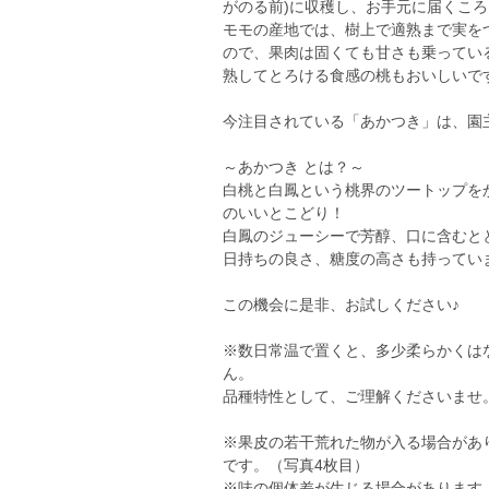
がのる前)に収穫し、お手元に届くこ
モモの産地では、樹上で適熟まで実を
ので、果肉は固くても甘さも乗ってい
熟してとろける食感の桃もおいしいです
今注目されている「あかつき」は、園
～あかつき とは？～
白桃と白鳳という桃界のツートップを
のいいとこどり！
白鳳のジューシーで芳醇、口に含むと
日持ちの良さ、糖度の高さも持ってい
この機会に是非、お試しください♪
※数日常温で置くと、多少柔らかくは
ん。
品種特性として、ご理解くださいませ
※果皮の若干荒れた物が入る場合があ
です。（写真4枚目）
※味の個体差が生じる場合があります