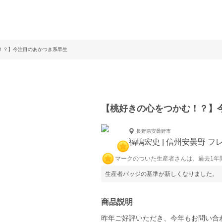
！？】今注目のあかつき系早生
【桃好きの心をつかむ！？】
長野県安曇野市
福嶋宏史 | 信州安曇野 
マークのついた生産者さんは、過去1年
生産者バッジの基準が新しくなりました。
商品説明
昨年ご好評いただき、今年もお問い合