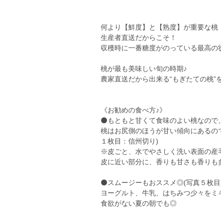
何より【鮮度】と【熟度】が重要な桃
生産者直送だからこそ！
収穫時に一番糖度がのっている最高の
桃が最も美味しい旬の時期♪
農家直送だから出来る“もぎたての桃”を、
《お勧めの食べ方♪》
⚫もともと甘くて食味のよい桃なので
桃はお尻側のほうが甘い傾向にあるの
１枚目：信州切り)
※皮ごと、水でやさしく洗い表面の産
皮に近い部分に、香りも甘さも香りも
⚫スムージーもおススメ◎(写真５枚目
ヨーグルト、牛乳、はちみつ少々をミ
食欲がない夏の朝でも◎