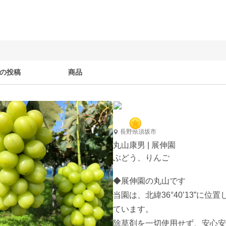
の投稿
商品
長野県須坂市
丸山康男 | 展伸園
ぶどう、りんご
◆展伸園の丸山です

当園は、北緯36°40’13”に
ています。

除草剤を一切使用せず、安心安