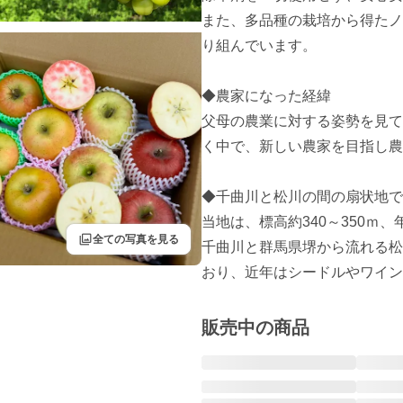
また、多品種の栽培から得たノ
り組んでいます。

◆農家になった経緯

父母の農業に対する姿勢を見て
く中で、新しい農家を目指し農
◆千曲川と松川の間の扇状地で
当地は、標高約340～350ｍ、年
filter
全ての写真を見る
千曲川と群馬県堺から流れる松
おり、近年はシードルやワイン
販売中の商品