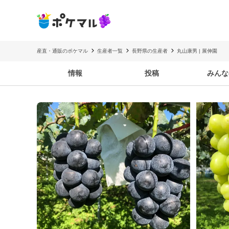
産直・通販のポケマル
生産者一覧
長野県の生産者
丸山康男 | 展伸園
情報
投稿
みんな