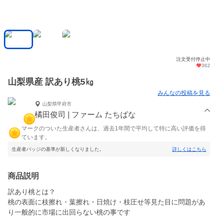
注文受付停止中
362
山梨県産 訳あり桃5㎏
みんなの投稿を見る
山梨県甲府市
橘田俊司 | ファーム たちばな
マークのついた生産者さんは、過去1年間で平均して特に高い評価を得
ています。
生産者バッジの基準が新しくなりました。
詳しくはこちら
商品説明
訳あり桃とは？
桃の表面に枝擦れ・葉擦れ・日焼け・枝圧せ等見た目に問題があ
り一般的に市場に出回らない桃の事です