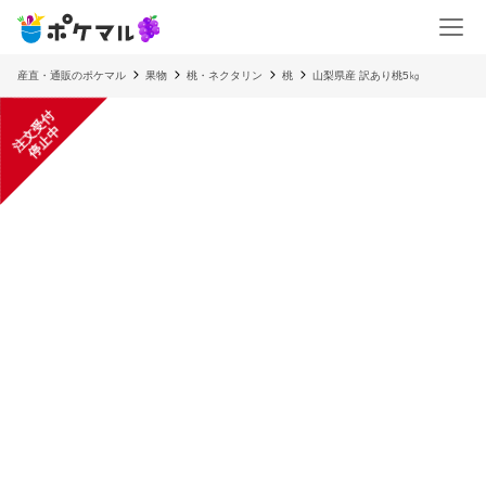
産直・通販のポケマル
果物
桃・ネクタリン
桃
山梨県産 訳あり桃5㎏
注
文
受
付
停
止
中