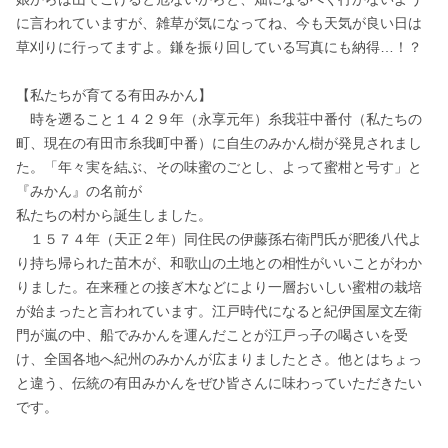
に言われていますが、雑草が気になってね、今も天気が良い日は
草刈りに行ってますよ。鎌を振り回している写真にも納得…！？

【私たちが育てる有田みかん】

　時を遡ること１４２９年（永享元年）糸我荘中番付（私たちの
町、現在の有田市糸我町中番）に自生のみかん樹が発見されまし
た。「年々実を結ぶ、その味蜜のごとし、よって蜜柑と号す」と
『みかん』の名前が

私たちの村から誕生しました。

　１５７４年（天正２年）同住民の伊藤孫右衛門氏が肥後八代よ
り持ち帰られた苗木が、和歌山の土地との相性がいいことがわか
りました。在来種との接ぎ木などにより一層おいしい蜜柑の栽培
が始まったと言われています。江戸時代になると紀伊国屋文左衛
門が嵐の中、船でみかんを運んだことが江戸っ子の喝さいを受
け、全国各地へ紀州のみかんが広まりましたとさ。他とはちょっ
と違う、伝統の有田みかんをぜひ皆さんに味わっていただきたい
です。
