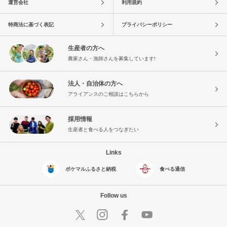
運営会社
利用規約
特商法に基づく表記
プライバシーポリシー
生産者の方へ
農家さん・漁師さんを募集しています!
法人・自治体の方へ
アライアンスのご相談はこちらから
採用情報
生産者と食べる人をつなぎたい
Links
ポケマルふるさと納税
食べる通信
Follow us