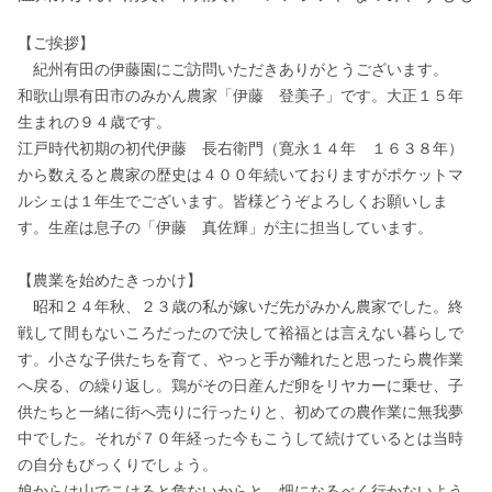
【ご挨拶】

　紀州有田の伊藤園にご訪問いただきありがとうございます。

和歌山県有田市のみかん農家「伊藤　登美子」です。大正１５年
生まれの９４歳です。

江戸時代初期の初代伊藤　長右衛門（寛永１４年　１６３８年）
から数えると農家の歴史は４００年続いておりますがポケットマ
ルシェは１年生でございます。皆様どうぞよろしくお願いしま
す。生産は息子の「伊藤　真佐輝」が主に担当しています。

【農業を始めたきっかけ】

　昭和２４年秋、２３歳の私が嫁いだ先がみかん農家でした。終
戦して間もないころだったので決して裕福とは言えない暮らしで
す。小さな子供たちを育て、やっと手が離れたと思ったら農作業
へ戻る、の繰り返し。鶏がその日産んだ卵をリヤカーに乗せ、子
供たちと一緒に街へ売りに行ったりと、初めての農作業に無我夢
中でした。それが７０年経った今もこうして続けているとは当時
の自分もびっくりでしょう。

娘からは山でこけると危ないからと、畑になるべく行かないよう