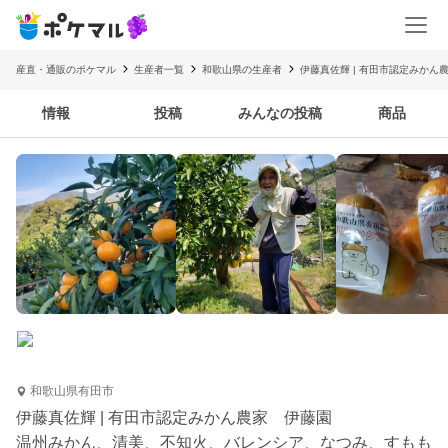
産直・通販のポケマル
生産者一覧
和歌山県の生産者
伊藤真佐輝 | 有田市認定みかん
情報
投稿
みんなの投稿
商品
和歌山県有田市
伊藤真佐輝 | 有田市認定みかん農家 伊藤園
温州みかん、清美、不知火、バレンシア、なつみ、すもも