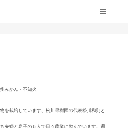
州みかん・不知火
物を栽培しています、松川果樹園の代表松川和則と
ち夫婦と息子の５人で日々農業に励んでいます。週