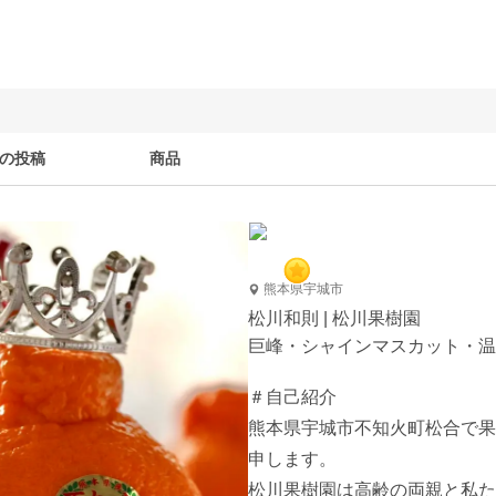
の投稿
商品
熊本県宇城市
松川和則 | 松川果樹園
巨峰・シャインマスカット・温
＃自己紹介

熊本県宇城市不知火町松合で果
申します。

松川果樹園は高齢の両親と私た