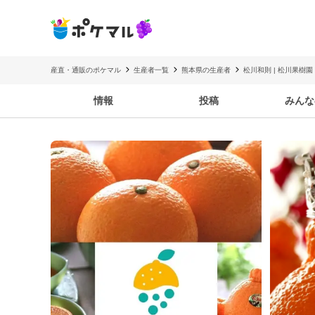
産直・通販のポケマル
生産者一覧
熊本県の生産者
松川和則 | 松川果樹園
情報
投稿
みんな