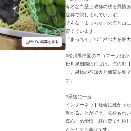
有名な白壁土蔵群の残る風情あ
愛称で親しまれています。

そんな「まっちゃ」の海と山に
育てています。

「まっちゃ」の自然の力を最大
filter
全ての写真を見る
#松川果樹園のロゴマーク紹介

松川果樹園のロゴは、海の町【
す。果物の不知火と葡萄を波で
す。

#最後に一言

インターネット社会に疎かった
繋がることができ、意欲もわい
真心こめ愛情一杯に育てた松川
たらとても幸せです。