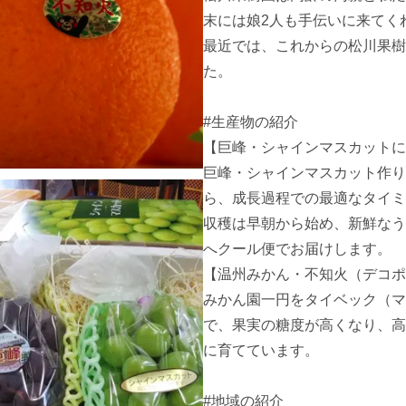
末には娘2人も手伝いに来てくれ
最近では、これからの松川果樹
た。

#生産物の紹介

【巨峰・シャインマスカットに
巨峰・シャインマスカット作り
ら、成長過程での最適なタイミ
収穫は早朝から始め、新鮮なう
へクール便でお届けします。

【温州みかん・不知火（デコポ
みかん園一円をタイベック（マ
で、果実の糖度が高くなり、高
に育てています。

#地域の紹介
