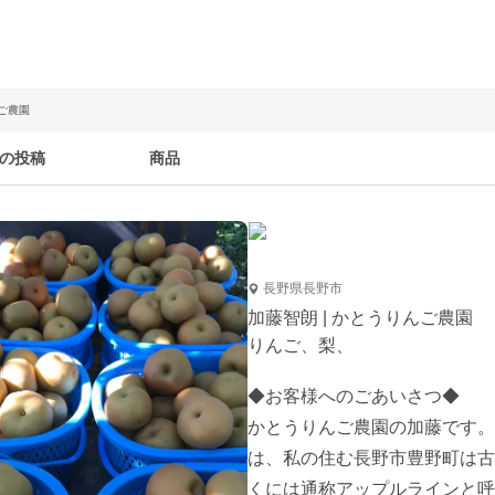
んご農園
の投稿
商品
長野県長野市
加藤智朗 | かとうりんご農園
りんご、梨、
◆お客様へのごあいさつ◆

かとうりんご農園の加藤です。
は、私の住む長野市豊野町は古
くには通称アップルラインと呼