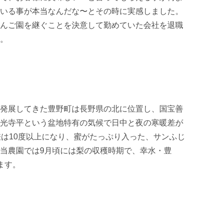
いる事が本当なんだな〜とその時に実感しました。
んご園を継ぐことを決意して勤めていた会社を退職
。

発展してきた豊野町は長野県の北に位置し、国宝善
光寺平という盆地特有の気候で日中と夜の寒暖差が
差は10度以上になり、蜜がたっぷり入った、サンふじ
当農園では9月頃には梨の収穫時期で、幸水・豊
す。
