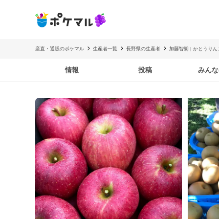
産直・通販のポケマル
生産者一覧
長野県の生産者
加藤智朗 | かとうり
情報
投稿
みんな