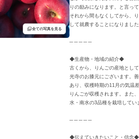
りの励みになります。と言って
それから間もなくしてから、り
して就農することになりました
filter
全ての写真を見る
─ ─ ─ ─ ─

◆生産物・地域の紹介◆

古くから、りんごの産地として
光寺のお膝元にございます。善
あり、収穫時期の11月の気温
りんごが収穫されます。また、
水・南水の3品種を栽培していま
─ ─ ─ ─ ─

◆伝えていきたいこと・信念◆
