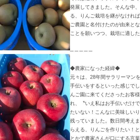
発展してきました。そんな中、
る、りんご栽培を継がなければ
ご農園と名付けたのが由来とな
ことを願いつつ、栽培に適した
─ ─ ─ ─ ─

◆農家になった経緯◆

元々は、28年間サラリーマン
手伝いをするといった感じでし
んご園に来てくださったお客様
れ、〝いえ私はお手伝いだけで
たいない！こんなに美味しいり
残っていました。数日間考えま
らえる、りんごを作りたい！と
とかで農家さんが口にする言葉