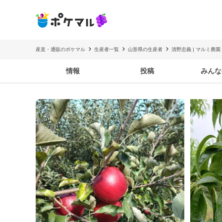
産直・通販のポケマル
生産者一覧
山形県の生産者
清野忠義 | マルミ農園
情報
投稿
みんな