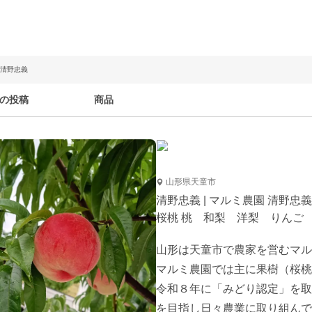
 清野忠義
の投稿
商品
山形県天童市
清野忠義 | マルミ農園 清野忠義
桜桃 桃 和梨 洋梨 りんご
山形は天童市で農家を営むマル
マルミ農園では主に果樹（桜桃
令和８年に「みどり認定」を取
を目指し日々農業に取り組んで