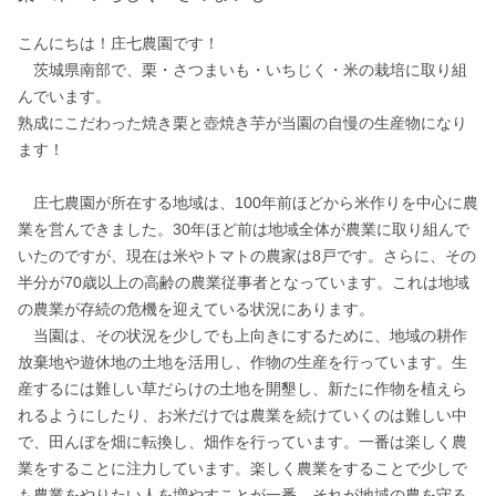
こんにちは！庄七農園です！

　茨城県南部で、栗・さつまいも・いちじく・米の栽培に取り組
んでいます。

熟成にこだわった焼き栗と壺焼き芋が当園の自慢の生産物になり
ます！

　庄七農園が所在する地域は、100年前ほどから米作りを中心に農
業を営んできました。30年ほど前は地域全体が農業に取り組んで
いたのですが、現在は米やトマトの農家は8戸です。さらに、その
半分が70歳以上の高齢の農業従事者となっています。これは地域
の農業が存続の危機を迎えている状況にあります。

　当園は、その状況を少しでも上向きにするために、地域の耕作
放棄地や遊休地の土地を活用し、作物の生産を行っています。生
産するには難しい草だらけの土地を開墾し、新たに作物を植えら
れるようにしたり、お米だけでは農業を続けていくのは難しい中
で、田んぼを畑に転換し、畑作を行っています。一番は楽しく農
業をすることに注力しています。楽しく農業をすることで少しで
も農業をやりたい人を増やすことが一番。それが地域の農を守る