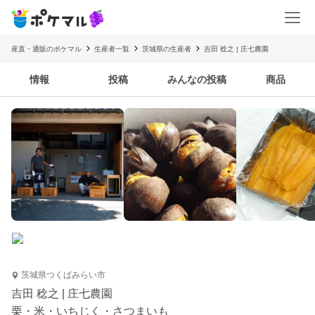
産直・通販のポケマル
生産者一覧
茨城県の生産者
吉田 稔之 | 庄七農園
情報
投稿
みんなの投稿
商品
茨城県つくばみらい市
吉田 稔之 | 庄七農園
栗・米・いちじく・さつまいも