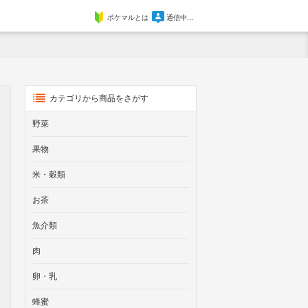
ポケマルとは
通信中...
カテゴリから商品をさがす
野菜
果物
米・穀類
お茶
魚介類
肉
卵・乳
蜂蜜