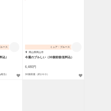
ブルース
ミュア・ブルース
岡山県岡山市
送料込）
今週のブルしい（30個前後/送料込）
6,480円
g相当）
30個前後（約1キロ）
止