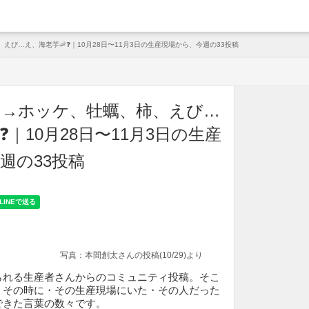
arche
び…え、海老芋🦐❓️｜10月28日〜11月3日の生産現場から、今週の33投稿
旬→ホッケ、牡蠣、柿、えび…
❓️｜10月28日〜11月3日の生産
週の33投稿
写真：本間創太さんの投稿(10/29)より
られる生産者さんからのコミュニティ投稿。そこ
、その時に・その生産現場にいた・その人だった
できた言葉の数々です。