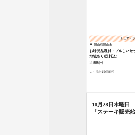
ミュア・
岡山県岡山市
お味見品種付・ブルしいセ
地域あり/送料込）
3,996円
大小混合15個前後
10月28日木曜日
「ステーキ販売