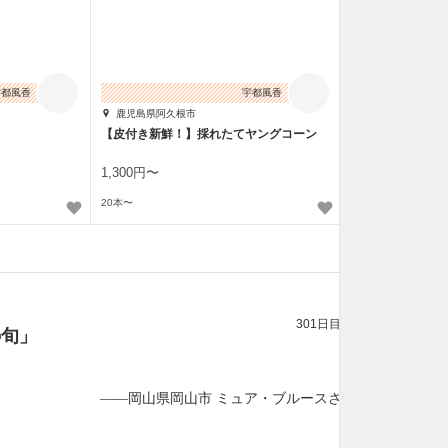
宇都風香
宇都風香
鹿児島県阿久根市
【皮付き新鮮！】採れたてヤングコーン
1,300円〜
20本〜
301日目
の旬」
——岡山県岡山市 ミュア・ブルースさん