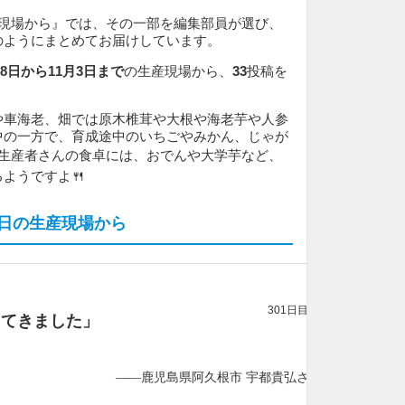
産現場から』では、その一部を編集部員が選び、
のようにまとめてお届けしています。
月28日から11月3日まで
の生産現場から、
33
投稿を
や車海老、畑では原木椎茸や大根や海老芋や人参
中の一方で、育成途中のいちごやみかん、じゃが
🥕 生産者さんの食卓には、おでんや大学芋など、
ようですよ🍴
月3日の生産現場から
301日目
ってきました」
——鹿児島県阿久根市 宇都貴弘さん