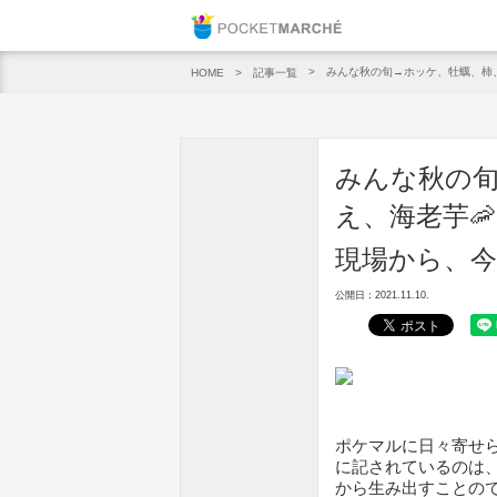
Pocket M
みんな秋の旬→ホッケ、牡蠣、柿、え
記事一覧
HOME
みんな秋の
え、海老芋🦐
現場から、今
公開日：2021.11.10.
ポケマルに日々寄せ
に記されているのは
から生み出すことの