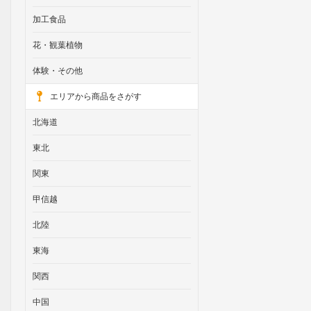
加工食品
花・観葉植物
体験・その他
エリアから商品をさがす
北海道
東北
関東
甲信越
北陸
東海
関西
中国