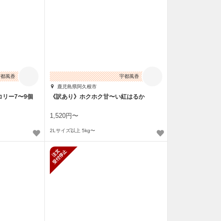
宇都風香
宇都風香
鹿児島県阿久根市
リー7〜9個
《訳あり》ホクホク甘〜い紅はるか
1,520円〜
2Lサイズ以上 5kg〜
止
新規受付停止