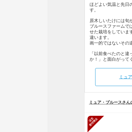
ほどよい気温と先日
す。
原木しいたけには旬
ブルースファームで
せた栽培をしていま
違います。
画一的ではないその
「以前食べたのと違
か！」と面白がって
ミュ
ミュア・ブルースさん
新規受付停