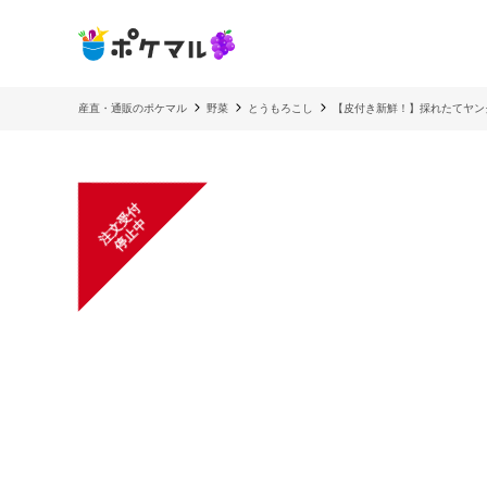
産直・通販のポケマル
野菜
とうもろこし
【皮付き新鮮！】採れたてヤン
注
文
受
付
停
止
中