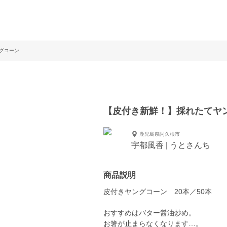
グコーン
【皮付き新鮮！】採れたてヤ
鹿児島県阿久根市
宇都風香 | うとさんち
商品説明
皮付きヤングコーン 20本／50本
おすすめはバター醤油炒め。
お箸が止まらなくなります…。