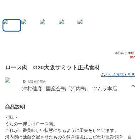
本日あと 99点
2
ロース肉 G20大阪サミット正式食材
みんなの投稿を見る
大阪府松原市
津村佳彦 | 国産合鴨「河内鴨」 ツムラ本店
商品説明
＜味＞
うちの一押しはロース肉。
これが一番美味しい状態になるように工夫をしています。
河内鴨は独自交配させたものを飼育環境にこだわり長期飼育、自