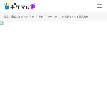
産直・通販のポケマル
肉
鴨肉
ロース肉 G20大阪サミット正式食材