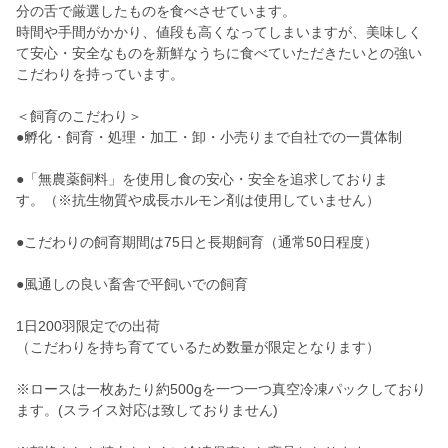
分の舌で厳選したものを食べさせています。
時間や手間がかかり、値段も高くなってしまいますが、美味しく
て安心・安全なものを新鮮なうちに食べていただきたいとの強い
こだわりを持っています。
＜飼育のこだわり＞
●孵化・飼育・処理・加工・卸・小売りまで自社での一貫体制
●「無農薬飼料」を使用し食の安心・安全を追求しておりま
す。（※抗生物質や成長ホルモン剤は使用していません）
●こだわりの飼育期間は75日と長期飼育（通常50日程度）
●風通しの良い畜舎で平飼いでの飼育
1日200羽限定での出荷
（こだわりを持ち育てているため数量が限定となります）
※ロースは一枚あたり約500gを一つ一つ真空冷凍パックしており
ます。(スライス対応は致しておりません)