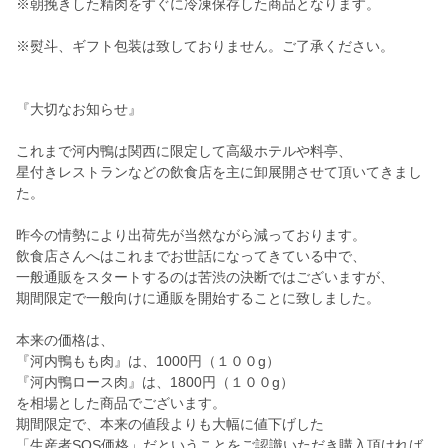
※朝挽きした精肉をすぐに冷凍保存した商品となります。
※熨斗、ギフト包装は致しておりません。ご了承ください。
『大切なお知らせ』
これまで河内鴨は関西に限定して高級ホテルや料亭、
星付きレストランなどの飲食店を主に卸展開させて頂いてきまし
た。
昨今の情勢により出荷先が当然ながら減っております。
飲食店さんへはこれまでお世話になってきている中で、
一般通販をスタートするのは苦渋の決断ではございますが、
期間限定で一般向けに通販を開始することに致しました。
本来の価格は、
『河内鴨もも肉』は、1000円（１００g）
『河内鴨ロース肉』は、1800円（１００g）
を相場とした商品でございます。
期間限定で、本来の値段よりも大幅に値下げした
「生産者SOS価格」だということをご認識いただき購入頂ければ