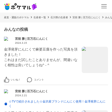
産直・通販のポケマル
生産者一覧
石川県の生産者
宮前 勝 | 百万石にんにく
みん
みんなの投稿
宮前 勝 | 百万石にんにく
2024.3.15
金澤発芽にんにくで麻婆豆腐を作った写真を頂
きました！
これはまだ試したことありませんが、間違いな
く相性は良いでしょうね^ - ^
いいね！
コメント
宮前 勝 | 百万石にんにく
2024.2.21
☆TVで紹介されました☆金沢産ブランドにんにく使用！金澤発芽にんに
く