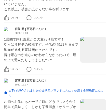
いていません。
これ以上、被害が広がらない事を祈ります！
いいね！
コメント
宮前 勝 | 百万石にんにく
2023.12.30
1週間で同じ風景がこの変わり様です！
やっぱり暖冬の模様です。子供の頃は3月頃まで
地面が見える事は無かったんです。
昔は畑なのか道なのかわからなかったので、畑
の上で遊んだりしてました^ - ^
いいね！
コメント
宮前 勝 | 百万石にんにく
2023.12.17
☆TVで紹介されました☆金沢産ブランドにんにく使用！金澤発芽にんに
く
お酒のお供にあと一品て時にどうでしょうか？
簡単で美味しく、しかも栄養満点！オリーブオ