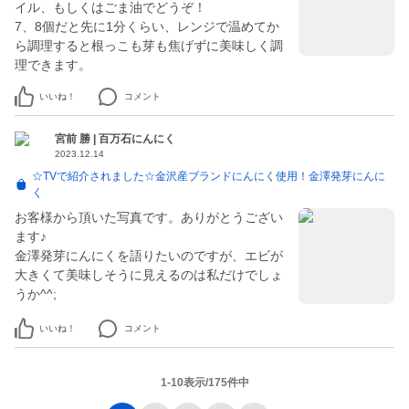
イル、もしくはごま油でどうぞ！
7、8個だと先に1分くらい、レンジで温めてか
ら調理すると根っこも芽も焦げずに美味しく調
いいね！
コメント
宮前 勝 | 百万石にんにく
2023.12.14
☆TVで紹介されました☆金沢産ブランドにんにく使用！金澤発芽にんに
く
お客様から頂いた写真です。ありがとうござい
ます♪
金澤発芽にんにくを語りたいのですが、エビが
大きくて美味しそうに見えるのは私だけでしょ
うか^^;
いいね！
コメント
1-10表示/175件中