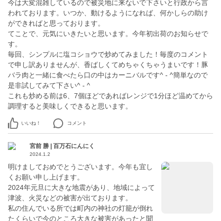
今は大変混雑しているので被災地に来ないで下さいと行政から言
われております。いつか、動けるようになれば、何かしらの助け
ができればと思っております。
てことで、元気にいきたいと思います。今年初出荷のお知らせで
す。
毎回、シンプルに塩コショウで炒めてみました！毎度のコメント
で申し訳ありませんが、香ばしくてめちゃくちゃうまいです！豚
バラ肉と一緒に食べたら口の中はカーニバルです^ - ^簡単なので
是非試してみて下さい^ - ^
これも炒める前は6、7個ほどであればレンジで1分ほど温めてから
調理すると美味しくできると思います。
いいね！
コメント
宮前 勝 | 百万石にんにく
2024.1.2
明けましておめでとうございます。今年も宜し
くお願い申し上げます。
2024年元旦に大きな地震があり、地域によって
津波、火災などの被害が出ております。
私の住んでいる所では町内の神社の灯籠が倒れ
たくらいで今のところ大きな被害があったと聞