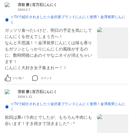
宮前 勝 | 百万石にんにく
2024.2.7
☆TVで紹介されました☆金沢産ブランドにんにく使用！金澤発芽にんに
く
ガッツリ食べたいけど、明日の予定を気にして
にんにくを控えてしまう方へ！
なんと不思議！！金澤発芽にんにくは味も香り
もガツンとしっかりにんにくの風味がするの
に、数時間後にあのイヤなニオイが消えちゃい
ます！
にんにく大好き女子集まれー！！
いいね！
コメント
宮前 勝 | 百万石にんにく
2024.1.12
☆TVで紹介されました☆金沢産ブランドにんにく使用！金澤発芽にんに
く
前回は豚バラ肉とでしたが、もちろん牛肉にも
合います！すき焼きで頂きました^ - ^