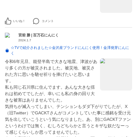
いいね！
コメント
宮前 勝 | 百万石にんにく
2024.1.7
☆TVで紹介されました☆金沢産ブランドにんにく使用！金澤発芽にんに
く
令和6年元旦、能登半島で大きな地震、津波があ
り多くの方が被災されました。被災地、被災さ
れた方に思いを馳せ祈りを捧げたいと思いま
す。
私も同じ石川県に住んでます。あんな大きな揺
れは初めてでしたが、幸いにも私の身の回り大
きな被害はありませんでした。
気持ちが滅入ってしまい、テンションもダダ下がりでしたが、X
（旧Twitter）でGACKTさんがコメントしていた事に感銘を受け元
気を出していこうという気になりました。あ、別にGACKTファン
というわけでは無く、むしろどちらかと言うとキザな奴だなーっ
て感じくらいしか思ってませんでした。