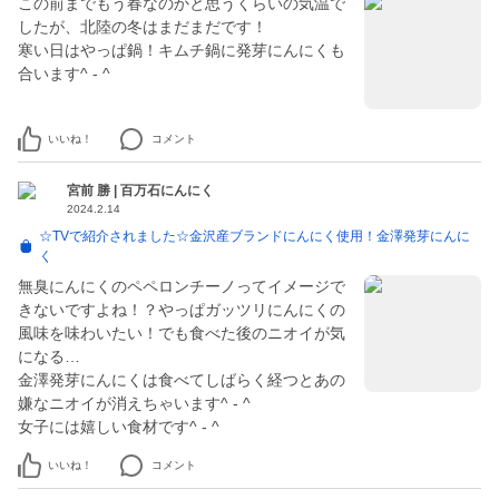
この前までもう春なのかと思うくらいの気温で
したが、北陸の冬はまだまだです！
寒い日はやっぱ鍋！キムチ鍋に発芽にんにくも
合います^ - ^
いいね！
コメント
宮前 勝 | 百万石にんにく
2024.2.14
☆TVで紹介されました☆金沢産ブランドにんにく使用！金澤発芽にんに
く
無臭にんにくのペペロンチーノってイメージで
きないですよね！？やっぱガッツリにんにくの
風味を味わいたい！でも食べた後のニオイが気
になる…
金澤発芽にんにくは食べてしばらく経つとあの
嫌なニオイが消えちゃいます^ - ^
女子には嬉しい食材です^ - ^
いいね！
コメント