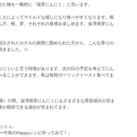
せた物を一般的に『発芽にんにく』と言います。
ことによってマイルドな感じになり食べやすくなります。根
ん片、根、芽、それぞれの食感を楽しめます。金澤発芽にん
。
紹介されたホテルの厨房に勤められた方から、こんな香りの
頂きました。☆
りにくいと言う特徴があります。次の日の予定を考えてにん
べることができます。私は毎朝ガーリックトースト食べてま
A発）の県。金澤発芽にんにくにもさまざまな美容成分が含ま
果が期待できる成分が含まれてます。
レッシュ』
シー中島のHappyレシピ作ってみて！』