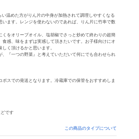
秒くらい温めた方がりん片の中身が加熱されて調理しやすくなる
思います。レンジを使わないのであれば、りん片に竹串で数
。
にくをオリーブオイル、塩胡椒でさっと炒めて終わりの超簡
、食感、味をまずは実感して頂きたいです。お子様向けにオ
味しく頂けるかと思います。
が、『一つの野菜』と考えていただいて何にでも合わせられ
コポスでの発送となります。冷蔵庫での保管をおすすめしま
ほどです
この商品のタイプについて