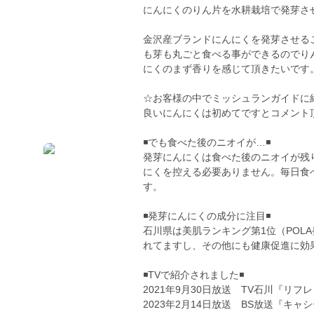
にんにくのりん片を水耕栽培で発芽さ
金沢産ブランドにんにくを発芽させる
も芽も丸ごと食べる事ができるのでり
にくのまず香りを感じて頂きたいです
☆お客様の中でミッシュランガイドに
良いにんにくは初めてですとコメント
◾️でも食べた後のニオイが…◾️
発芽にんにくは食べた後のニオイが残
にくを控える必要ありません。毎日食
す。
◾️発芽にんにくの成分に注目◾️
石川県は美肌ランキング第1位（POL
れてますし、その他にも健康促進に効
◾️TVで紹介されました◾️
2021年9月30日放送 TV石川『リフ
2023年2月14日放送 BS放送『キャ