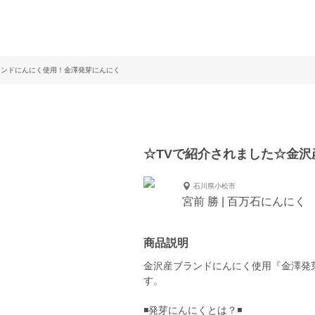
ランドにんにく使用！金澤発芽にんにく
☆TVで紹介されました☆金
石川県小松市
宮前 勝 | 百万石にんにく
商品説明
金沢産ブランドにんにく使用『金澤発
す。
◾️発芽にんにくとは？◾️