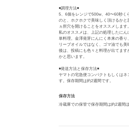
◾️調理方法◾️
5、6個をレンジで500w、40〜60
のと、ホクホクで美味しく頂けるかと
ヵ所穴を開けることをオススメします
私のオススメは、上記の処理したにん
単料理。金澤発芽にんにく本来の香り
リーブオイルではなく、ゴマ油でも美
後は、投稿にも色々と料理が出てます
かと思います。
◾️発送方法と保存方法◾️
ヤマトの宅急便コンパクトもしくはネ
す。保存期間は約2週間です。
保存方法
冷蔵庫での保管で保存期間は約2週間