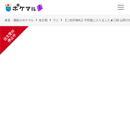
産直・通販のポケマル
魚介類
ウニ
【ご好評御礼】牛乳瓶に入りました★三陸·山田の
注
文
受
付
停
止
中