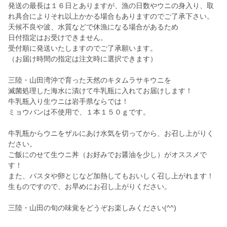
発送の最長は１６日とありますが、漁の日数やウニの身入り、取
れ具合によりそれ以上かかる場合もありますのでご了承下さい。
天候不良や波、水質などで休漁になる場合があるため
日付指定はお受けできません。
受付順に発送いたしますのでご了承願います。
（お届け時間の指定は注文時に選択できます）
三陸・山田湾沖で育った天然のキタムラサキウニを
滅菌処理した海水に漬けて牛乳瓶に入れてお届けします！
牛乳瓶入り生ウニは岩手県ならでは！
ミョウバンは不使用で、１本１５０ｇです。
牛乳瓶からウニをザルにあけ水気を切ってから、お召し上がりく
ださい。
ご飯にのせて生ウニ丼（お好みでお醤油を少し）がオススメで
す！
また、パスタや卵とじなど加熱してもおいしく召し上がれます！
生ものですので、お早めにお召し上がりください。
三陸・山田の旬の味覚をどうぞお楽しみください(^^)