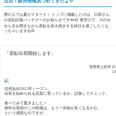
注目！販売情報あつめてきたよ✨️
暦の上では夏がスタート！ トップに掲載したのは、臼田さん
の若鮎試食バッチグーのお知らせです🐟🥢 青空の下、川のせ
せらぎを聞きながら若鮎を炭火焼きする休日を過ごしたくな
っちゃいますね🌻
「若鮎
出荷開始します
」
長野県上田市 
5
信州あゆ2022年シーズン。
出荷を始められる品質に育っているか、試食してチェック。
食べてみて驚きました！
例年出荷前のこの時期は、もう一歩味が良くなるかな、
という感想なのですが、