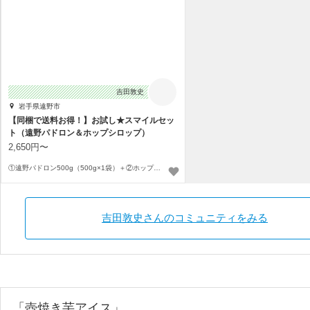
吉田敦史
岩手県遠野市
【同梱で送料お得！】お試し★スマイルセッ
ト（遠野パドロン＆ホップシロップ）
2,650円〜
①遠野パドロン500g（500g×1袋）＋②ホップシロップ185g×1本〜
吉田敦史さんのコミュニティをみる
「壺焼き芋アイス」