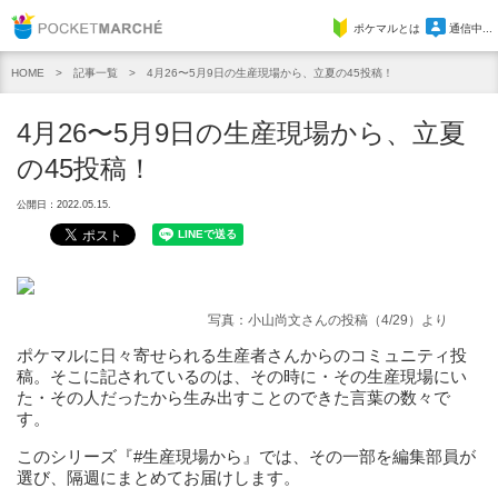
Pocket Marche
ポケマルとは
通信中...
記事一覧
4月26〜5月9日の生産現場から、立夏の45投稿！
HOME
4月26〜5月9日の生産現場から、立夏
の45投稿！
公開日：2022.05.15.
写真：小山尚文さ
んの投稿（4/29）より
ポケマルに日々寄せられる生産者さんからのコミュニティ投
稿。そこに記されているのは、その時に・その生産現場にい
た・その人だったから生み出すことのできた言葉の数々で
す。
このシリーズ『#生産現場から』では、その一部を編集部員が
選び、隔週にまとめてお届けします。