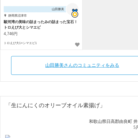
山田勝美
静岡県沼津市
駿河湾の美味の詰まったみの詰まった宝石！
トロえび大とシマエビ
4,746円
トロえび大1×シマエビ1
山田勝美さんのコミュニティをみる
「生にんにくのオリーブオイル素揚げ」
和歌山県日高郡由良町 
5