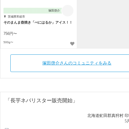
塚田啓介
茨城県常総市
そのまんま壺焼き「べにはるか」アイス！！
756円〜
500g〜
塚田啓介さんのコミュニティをみる
「長芋ネバリスター
販売開始
」
北海道虻田郡真狩村 
5