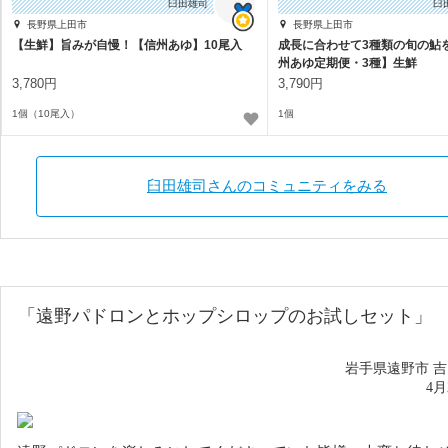
臼田雄司
臼
長野県上田市
長野県上田市
【生鮮】旨みが自慢！【信州あゆ】10尾入
成長に合わせて3種類の旬の鮎
州あゆ定期便・3種】生鮮
3,780円
3,790円
1個（10尾入）
1個
臼田雄司さんのコミュニティをみる
「
遠野パドロンと
ホップシロップのお試しセット」
岩手県遠野市 
4