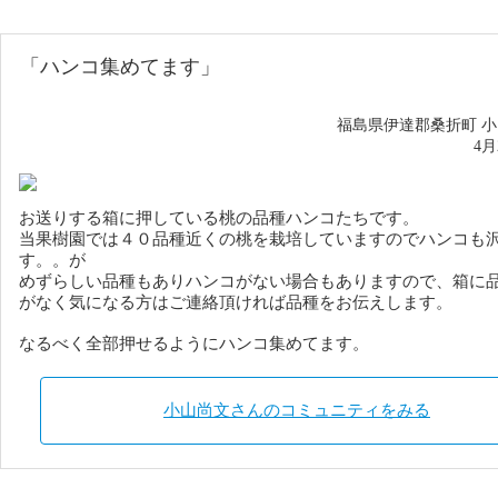
「
ハンコ集めてます
」
福島県伊達郡桑折町 
4
お送りする箱に押している桃の品種ハンコたちです。
当果樹園では４０品種近くの桃を栽培していますのでハンコも
す。。が
めずらしい品種もありハンコがない場合もありますので、箱に
がなく気になる方はご連絡頂ければ品種をお伝えします。
なるべく全部押せるようにハンコ集めてます。
小山尚文さんのコミュニティをみる