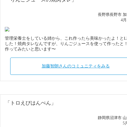
長野県長野市 
4
管理栄養士をしている姉から、これ作ったら美味かったよ！とLI
した！焼肉タレなんですが、りんごジュースを使って作ったと
作ってみたいと思います〜
加藤智朗さんのコミュニティをみる
「トロえびはんぺん」
静岡県沼津市 
5