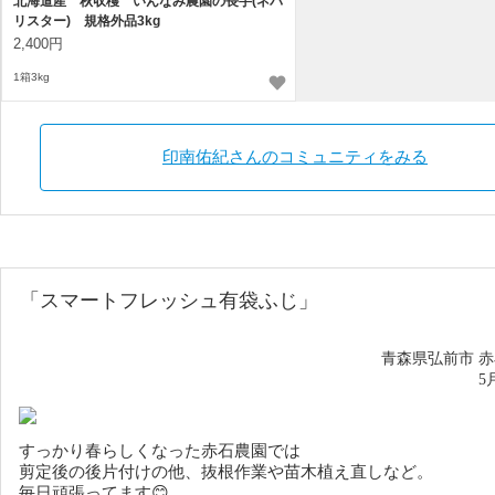
北海道産 秋収穫 いんなみ農園の長芋(ネバ
リスター) 規格外品3kg
2,400円
1箱3kg
印南佑紀さんのコミュニティをみる
「スマートフレッシュ有袋ふじ」
青森県弘前市 
5
すっかり春らしくなった赤石農園では
剪定後の後片付けの他、抜根作業や苗木植え直しなど。
毎日頑張ってます😊