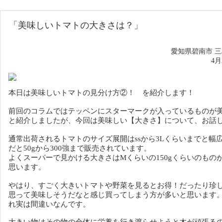
「美味しいトマトの
大きさは
？
」
愛知県碧南市 
4
本日は美味しいトマトの見分け方②！ を紹介します！
前回のコラムではテッペンにスターマークが入っているものが
と紹介しましたが、今回は美味しい【大きさ】について、お話
通常出荷されるトマトのサイズ展開はssから3Lくらいまでと幅
だと50gから300強まで販売されています。
よくスーパーで見かける大きさはMくらいの150gくらいのもの
思います。
やはり、すごく大きいトマトや野菜を見るとお得！だったり珍
思って美味しそうだなと感じ買ってしまう方が多いと思います
れ実は間違いなんです。