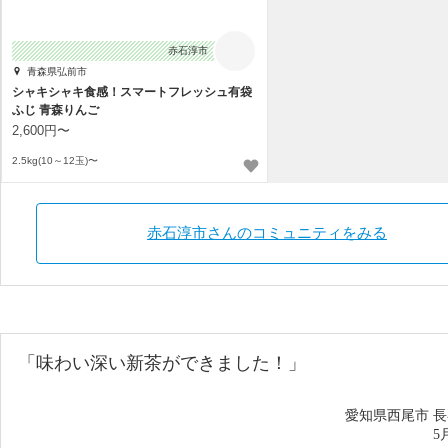
赤石淳市
青森県弘前市
シャキシャキ食感！スマートフレッシュ有袋
ふじ 青森りんご
2,600円〜
2.5kg(10～12玉)〜
赤石淳市さんのコミュニティをみる
「味わい深い
新茶ができました！
」
愛知県西尾市 
5