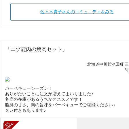
佐々木貴子さんのコミュニティをみる
「エゾ鹿肉の焼肉セット」
北海道中川郡池田町 
5
バーベキューシーズン！
ありがたいことに注文が増えてまいりました♪
冬鹿の在庫があるうちがオススメです！
脂身の甘さ、肉の旨味をバーベキューでご堪能ください♪
タレ付きもあります♪
新規受付停止