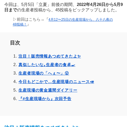
今回は、5月5日「立夏」前後の期間、
2022年4月26日から5月9
日まで
の生産者投稿から、45投稿をピックアップしました。
▷前回はこちら→『
4月12〜25日の生産現場から、八十八夜の
』
48投稿！
目次
注目！販売情報あつめてきたよ✨️
真似したいな｡生産者の食卓🍳
生産者現場の「へぇ〜」😮
今日もどこかで…生産現場のニュース📣
生産現場の黄金週間ダイアリー
『#生産現場から』次回予告