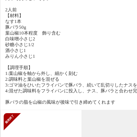
2人前
【材料】
なす1本
豚バラ50g
葉山椒10本程度 飾り含む
白味噌小さじ2
砂糖小さじ1/2
酒小さじ1
みりん小さじ1
【調理手順】
1:葉山椒を軸から外し、細かく刻む
2:調味料と葉山椒を混ぜる
3:ゴマ油をひいたフライパンで豚バラ、続いて乱切りしたナス
4:混ぜた調味料をフライパンに投入し、ナス、豚バラと合わせ
豚バラの脂を山椒の風味が後味で引き締めてくれます
販売終了