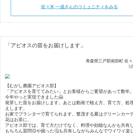
佐々木 一成さんのコミュニティをみる
「アピオスの苗
をお届けします
」
青森県三戸郡南部町 佐
5
【むがし農園アピオス部】
「アピオスを育ててみたい」とお客様からご要望があって数年
今年やっと実現できました🤗
発芽した苗をお届けします。あとは動画で植え方、育て方、処
えします。
お家でプランターで育てられます。繁茂する夏はグリーンカー
花はお茶に。
アピオス部では、育て方だけでなく、料理や効能なんかも共有
もちろん質問😥や困った🤔も共有しながらみんなでワイワイ楽