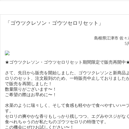
「
ゴウツクレソン・ゴウツセロリセット
」
島根県江津市 佐々
5
★ゴウツクレソン・ゴウツセロリセット期間限定で販売再開中
さて、先日から販売を開始しました、ゴウツクレソンと新商品
ロリのセット、注文殺到のため、一時販売中止しておりました
で販売を再開しました！
数量限りがございます〜！
ご希望の際はお早めに〜！
水菜のように瑞々しく、そして食感も軽やかで食べやすいハー
す。
セロリの爽やかな香りもしっかり残しつつ、エグみやスジがな
食べれちゃうのが私たちのゴウツセロリの特徴です。
この機会にぜひお試しください〜！