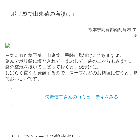
「
ポリ袋
で山東菜の塩漬け」
熊本県阿蘇郡南阿蘇村 
5
白菜に似た葉野菜、山東菜。手軽に塩漬けにできますよ。
刻んでポリ袋に塩と入れて、まぶして、袋の上からもみます。
袋の空気を抜いてしばっておくと、浅漬けに。
しばらく置くと発酵するので、スープなどのお料理に使うと、
ておいしいです。
矢野信二さんのコミュニティをみる
「りんごジュースの焼肉タレ」