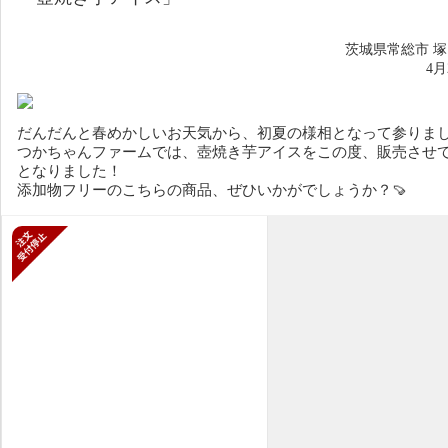
茨城県常総市 
4
だんだんと春めかしいお天気から、初夏の様相となって参りま
つかちゃんファームでは、壺焼き芋アイスをこの度、販売させ
となりました！
添加物フリーのこちらの商品、ぜひいかがでしょうか？🍠
新規受付停止