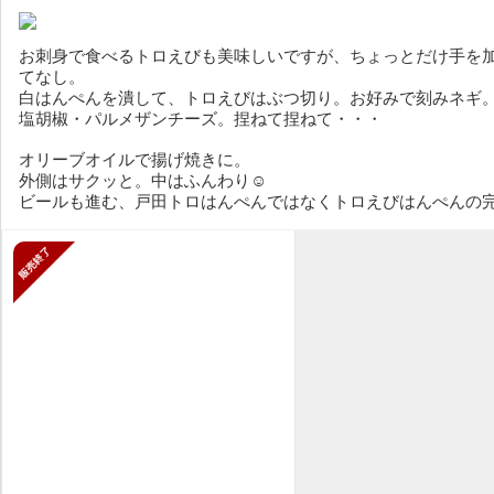
お刺身で食べるトロえびも美味しいですが、ちょっとだけ手を
てなし。
白はんぺんを潰して、トロえびはぶつ切り。お好みで刻みネギ
塩胡椒・パルメザンチーズ。捏ねて捏ねて・・・
オリーブオイルで揚げ焼きに。
外側はサクッと。中はふんわり☺️
ビールも進む、戸田トロはんぺんではなくトロえびはんぺんの
販売終了