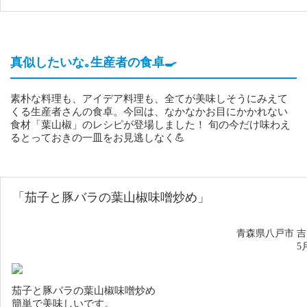
真似したいな｡生産者の食卓🍳
素朴な料理も、アイデア料理も、全てが美味しそうにみえて
くる生産者さんの食卓。今回は、なかなかお目にかかれない
食材「葉山椒」のレシピが登場しました！ 旬の今だけ味わえ
るとっておきの一皿をお見逃しなく💪
「茄子と豚バラの葉山椒味噌炒め」
青森県八戸市 
5
茄子と豚バラの葉山椒味噌炒め
簡単で美味しいです。