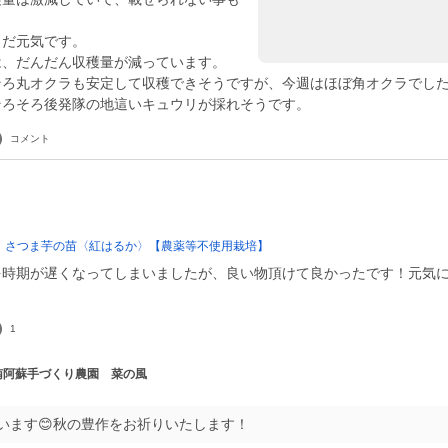
まだ元気です。
は、だんだん収穫量が減っています。
そろ丸オクラも安定して収穫できそうですが、今週はほぼ角オクラでし
そろそろ後発隊の地這いキュウリが採れそうです。
コメント
！さつま芋の苗〈紅はるか〉【農薬等不使用栽培】
を時期が遅くなってしまいましたが、良い物頂けて良かったです！元気
1
 南阿蘇手づくり農園 菜の風
います😊秋の豊作をお祈りいたします！