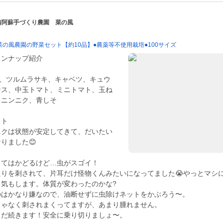
 南阿蘇手づくり農園 菜の風
の風農園の野菜セット【約10品】●農薬等不使用栽培●100サイズ
インナップ紹介
)、ツルムラサキ、キャベツ、キュウ
ナス、中玉トマト、ミニトマト、玉ね
、ニンニク、青しそ
スト
ニクは状態が安定してきて、だいたい
りました😊
くてはかどるけど…虫がスゴイ！
りを刺されて、片耳だけ怪物くんみたいになってました😭やっとマシ
る気もします。体質が変わったのかな?
のはかなり嫌なので、油断せずに虫除けネットをかぶろう〜。
じゃなく刺されまくってますが、あまり腫れません。
まだ続きます！安全に乗り切りましょ〜。