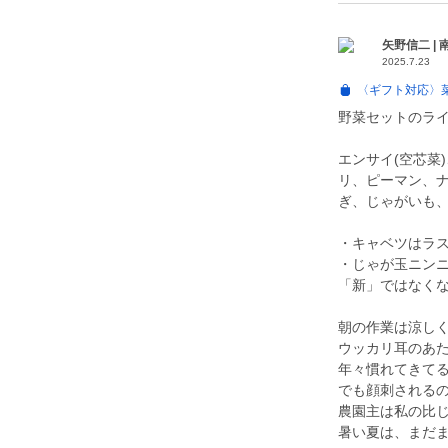
矢野信二 |
2025.7.23
〈ギフト対応〉菜
野菜セットのラ
エンサイ(空芯菜
リ、ピーマン、
ぎ、じゃがいも
・キャベツはラ
・じゃが玉ニン
「新」ではなくな
朝の作業は涼し
ウッカリ耳のあた
年々慣れてきて
でも顔刺される
農園主は私の比
暑い夏は、まだ