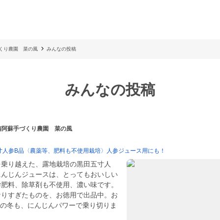
づくり農園 菜の風
みんなの投稿
みんなの投稿
 南阿蘇手づくり農園 菜の風
寸人参B品〈農薬等、肥料も不使用栽培〉人参ジュース用にも！
を乗り越えた、露地栽培の黒田五寸人
にんじんジュースは、とってもおいしい
学肥料、除草剤も不使用、濃い味です。
なりすぎたものを、お徳用で出品中。お
♪この冬も、にんじんパワーで乗り切りま