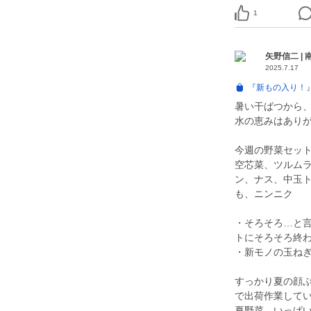
1
矢野信二 |
2025.7.17
『新もの入り！
暑い干ばつから
水の恵みはあり
今週の野菜セッ
空芯菜、ツルム
ン、ナス、中玉
も、ニンニク
・そろそろ…と
トにそろそろ終
・新モノの玉ね
すっかり夏の顔
で出荷作業して
夏野菜、いっぱ