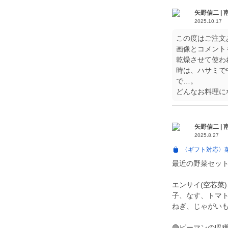
矢野信二 |
2025.10.17
この度はご注文
画像とコメント
乾燥させて使わ
時は、ハサミで
で…。
どんなお料理に
矢野信二 |
2025.8.27
〈ギフト対応〉菜
最近の野菜セッ
エンサイ(空芯菜
子、なす、トマト
ねぎ、じゃがい
🟢ピーマンの収