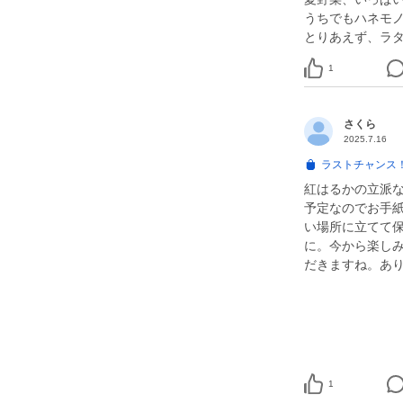
うちでもハネモ
1
さくら
2025.7.16
ラストチャンス
紅はるかの立派
予定なのでお手
い場所に立てて
に。今から楽し
だきますね。あ
1