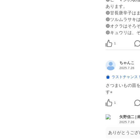
あります。
🟢甘長唐辛子は
🟢ツルムラサキ
🟢オクラはそろ
🟢キュウリは、
1
ちゃんこ
2025.7.26
ラストチャンス
さつまいもの苗
す⭐︎
1
矢野信二 |
2025.7.26
ありがとうござ