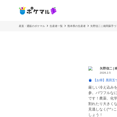
産直・通販のポケマル
生産者一覧
熊本県の生産者
矢野信二 | 南阿蘇手
矢野信二 |
2026.2.5
【お得】黒田五
厳しい冷え込み
参。パワフルな
です！農薬、化
割れたり大きく
見逃しなく(^^
しょう！