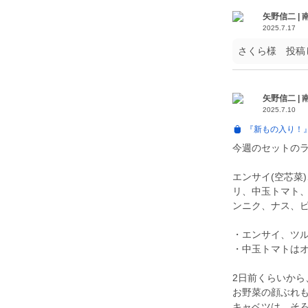
矢野信二 |
2025.7.17
さくら様 投稿
矢野信二 |
2025.7.10
『新もの入り！
今週のセットの
エンサイ(空芯菜
リ、中玉トマト
ンニク、ナス、
・エンサイ、ツ
・中玉トマトは
2日前くらいか
お野菜の顔ぶれ
キャベツは、そ