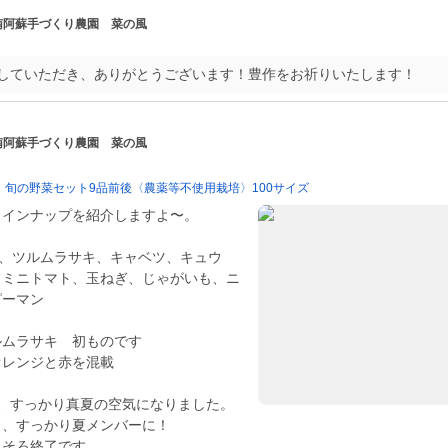
 南阿蘇手づくり農園 菜の風
していただき、ありがとうございます！豊作をお祈りいたします！
 南阿蘇手づくり農園 菜の風
』旬の野菜セット9品前後〈農薬等不使用栽培〉100サイズ
ラインナップを紹介しますよ〜。
)、ツルムラサキ、キャベツ、キュウ
、ミニトマト、玉ねぎ、じゃがいも、ニ
ピーマン
ルムラサキ 初ものです
オレンジと赤を混載
ら、すっかり真夏の空気になりました。
も、すっかり夏メンバーに！
ろそろ終了です。