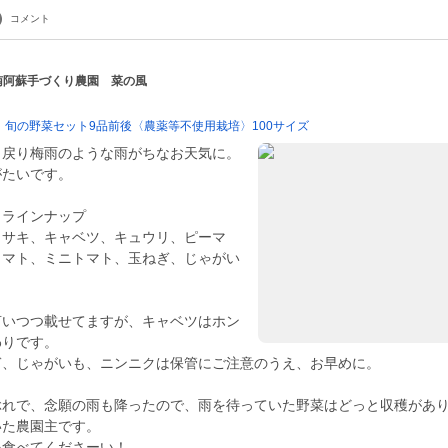
コメント
 南阿蘇手づくり農園 菜の風
』旬の野菜セット9品前後〈農薬等不使用栽培〉100サイズ
、戻り梅雨のような雨がちなお天気に。
がたいです。
トラインナップ
ラサキ、キャベツ、キュウリ、ピーマ
トマト、ミニトマト、玉ねぎ、じゃがい
言いつつ載せてますが、キャベツはホン
わりです。
ぎ、じゃがいも、ニンニクは保管にご注意のうえ、お早めに。
ぶれで、念願の雨も降ったので、雨を待っていた野菜はどっと収穫があ
いた農園主です。
い食べてくださーい！