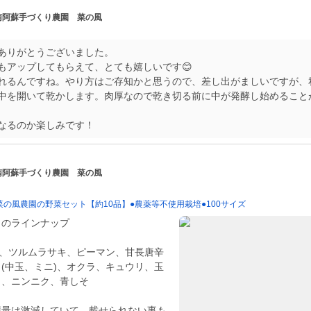
 南阿蘇手づくり農園 菜の風
ありがとうございました。
もアップしてもらえて、とても嬉しいです😊
れるんですね。やり方はご存知かと思うので、差し出がましいですが、
中を開いて乾かします。肉厚なので乾き切る前に中が発酵し始めること
なるのか楽しみです！
 南阿蘇手づくり農園 菜の風
の風農園の野菜セット【約10品】●農薬等不使用栽培●100サイズ
トのラインナップ
)、ツルムラサキ、ピーマン、甘長唐辛
(中玉、ミニ)、オクラ、キュウリ、玉
も、ニンニク、青しそ
穫量は激減していて、載せられない事も