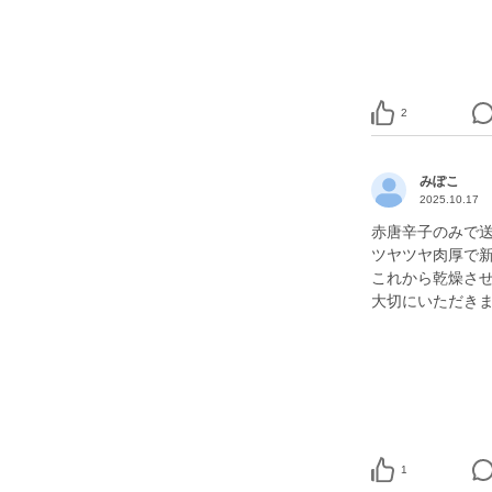
2
みぽこ
2025.10.17
赤唐辛子のみで
ツヤツヤ肉厚で
これから乾燥さ
大切にいただき
1