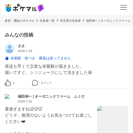
産直・通販のポケマル
生産者一覧
埼玉県の生産者
福田伸一 | オーガニックファーム
みんなの投稿
ささ
2026.7.26
赤紫蘇 枝つき 農薬は使ってません
発送も早くて立派な赤紫蘇が届きました。
届いてすぐ、シソジュースにして頂きました😄
1
コメント
福田伸一 | オーガニックファーム ふくだ
2026.7.23
暑過ぎますね🥵🥵🥵
どうぞ，無理のないようお気をつけてお過ごし
ください❤️