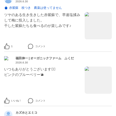
2026.6.30
赤紫蘇 枝つき 農薬は使ってません
ツヤのある生き生きした赤紫蘇で、早速塩揉み
して梅に投入しました。
干した紫蘇たちも食べるのが楽しみです♪
1
コメント
福田伸一 | オーガニックファーム ふくだ
2026.6.30
いつもありがとうございます🙇‍♂️
いいね！
コメント
カズホとエミコ