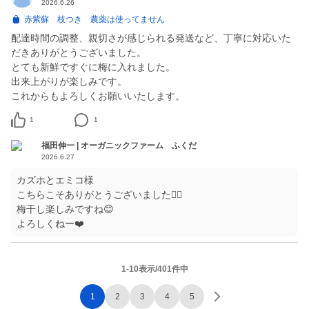
2026.6.26
赤紫蘇 枝つき 農薬は使ってません
配達時間の調整、親切さが感じられる発送など、丁寧に対応いた
だきありがとうございました。
とても新鮮ですぐに梅に入れました。
出来上がりが楽しみです。
これからもよろしくお願いいたします。
1
1
福田伸一 | オーガニックファーム ふくだ
2026.6.27
カズホとエミコ様
こちらこそありがとうございました🙇‍♂️
梅干し楽しみですね😊
よろしくねー❤️
1-10表示/401件中
1
2
3
4
5