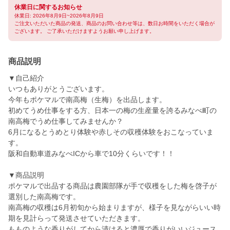
休業日に関するお知らせ
休業日: 2026年8月9日~2026年8月9日
ご注文いただいた商品の発送、商品のお問い合わせ等は、数日お時間をいただく場合が
ございます。 ご了承いただけますようお願い申し上げます。
商品説明
▼自己紹介
いつもありがとうございます。
今年もポケマルで南高梅（生梅）を出品します。
初めてうめ仕事をする方、日本一の梅の生産量を誇るみなべ町の
南高梅でうめ仕事してみませんか？
6月になるとうめとり体験や赤しその収穫体験をおこなっていま
す。
阪和自動車道みなべICから車で10分くらいです！！
▼商品説明
ポケマルで出品する商品は農園部隊が手で収穫をした梅を啓子が
選別した南高梅です。
南高梅の収穫は6月初旬から始まりますが、様子を見ながらいい時
期を見計らって発送させていただきます。
もものような香りがしてから漬けると濃厚で香りがいいジュース