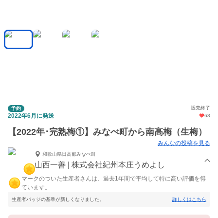
販売終了
予約
2022年6月に発送
68
【2022年･完熟梅①】みなべ町から南高梅（生梅）
みんなの投稿を見る
和歌山県日高郡みなべ町
山西一善 | 株式会社紀州本庄うめよし
マークのついた生産者さんは、過去1年間で平均して特に高い評価を得
ています。
生産者バッジの基準が新しくなりました。
詳しくはこちら