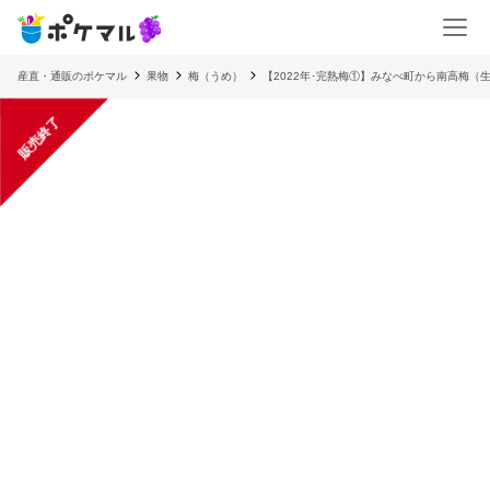
産直・通販のポケマル
果物
梅（うめ）
【2022年･完熟梅①】みなべ町から南高梅（
販売終了