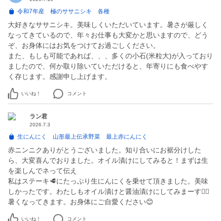
令和7年産 極のササニシキ 各種
大好きなササニシキ。美味しくいただいています。暑さが厳しく
なってきているので、年々お仕事も大変かと思いますので、どう
ぞ、お身体にはお気をつけてお過ごしください。
また、もしも可能であれば、、、多くの小石(米粒大)が入っており
ましたので、何か取り除いていただけると、年寄りにも食べやす
く存じます。感謝申し上げます。
いいね！
コメント
ラン君
2026.7.3
生にんにく 山形最上伝承野菜 最上赤にんにく
赤ニンニクありがとうございました。知り合いにお裾分けした
ら、大変喜んでおりました。オイル漬けにしてみると！まずは生
を楽しんでネって伝え
私はステーキ🥩にたっぷり生にんにくを乗せて頂きました。美味
しかったです。わたしもオイル漬けと醤油漬けにしてみまーす🙋‍♀️
暑くなってきます。お身体にご自愛ください😊
いいね！
コメント