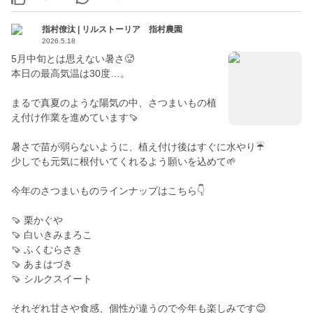
指村僚汰 | リルストーリア 指村農園
2026.5.18
5月中旬とは思えない暑さ🥵
本日の最高気温は30度…。
まるで真夏のような陽気の中、さつまいもの植
え付け作業を進めています🍠
暑さで苗が弱らないように、植え付け後はすぐに水やり☔️
少しでも元気に根付いてくれるよう願いを込めて🌱
今年のさつまいものラインナップはこちら👇
🍠 栗かぐや
🍠 白いきみまろこ
🍠 ふくむらさき
🍠 あまはづき
🍠 シルクスイート
それぞれ甘さや食感、個性が違うので今年も楽しみです😊