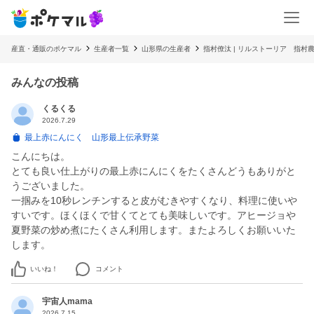
産直・通販のポケマル
生産者一覧
山形県の生産者
指村僚汰 | リルストーリア 指村
みんなの投稿
くるくる
2026.7.29
最上赤にんにく 山形最上伝承野菜
こんにちは。
とても良い仕上がりの最上赤にんにくをたくさんどうもありがと
うございました。
一掴みを10秒レンチンすると皮がむきやすくなり、料理に使いや
すいです。ほくほくで甘くてとても美味しいです。アヒージョや
夏野菜の炒め煮にたくさん利用します。またよろしくお願いいた
します。
いいね！
コメント
宇宙人mama
2026.7.15