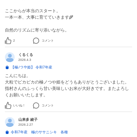
ここからが本当のスタート。
一本一本、大事に育てていきます🌾
自然のリズムに寄り添いながら。
2
コメント
くるくる
2026.4.3
【極ﾉつや姫】 令和7年産
こんにちは。
大粒でピカピカの極ノつや姫をどうもありがとうございました。
指村さんのふっくら甘い美味しいお米が大好きです。またよろし
くお願いいたします。
いいね！
コメント
山来多 綾子
2026.2.27
令和7年産 極のササニシキ 各種