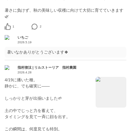
暑さに負けず、秋の美味しい収穫に向けて大切に育てていきます
🌿
1
2
いちご
2026.5.19
暑いなかありがとうございます🍀
指村僚汰 | リルストーリア 指村農園
2026.4.28
4/19に播いた種。
静かに、でも確実に——
しっかりと芽が出揃いました🌱
土の中でじっと力を蓄えて、
タイミングを見て一斉に顔を出す。
この瞬間は、何度見ても特別。