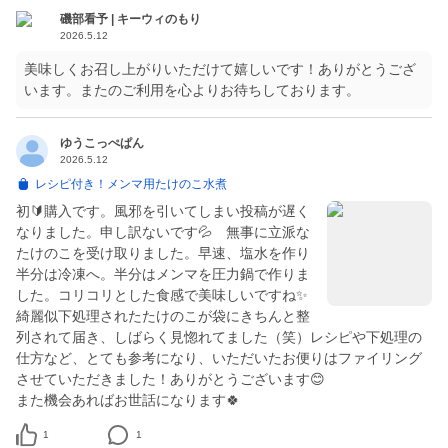
磯部看予 | キーウィのもり
2026.5.12
美味しくお召し上がりいただけて嬉しいです！ありがとうござ
います。またのご利用を心よりお待ちしております。
ゆうこっぺぱん
2026.5.12
レシピ付き！メンマ用たけのこ水煮
初🔰購入です。風邪を引いてしまい投稿が遅く
なりました。申し訳ないです💦 無事に立派な
たけのこを受け取りました。早速、塩水を作り
半分は冷凍へ。半分はメンマを圧力鍋で作りま
した。コリコリとした食感で美味しいですね✨
綺麗似下処理されたたけのこが袋にきちんと整
列されて届き、しばらく見惚れてました（笑）レシピや下処理の
仕方など、とても参考になり、いただいたお便りはファイリング
させていただきました！ありがとうございます😊
また機会あればお世話になります🍀
1
1