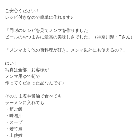
ご安心ください！
レシピ付きなので簡単に作れます♪
「同封のレシピを見てメンマを作りました
ビールのおつまみに最高の美味しさでした」（神奈川県・Tさん）
「メンマより他の筍料理が好き。メンマ以外にも使えるの？」
はい！
写真は全部、お客様が
メンマ用ゆで筍で
作ってくださった品なんです♪
そのまま塩や醤油で食べても
ラーメンに入れても
・筍ご飯
・味噌汁
・スープ
・若竹煮
・土佐煮