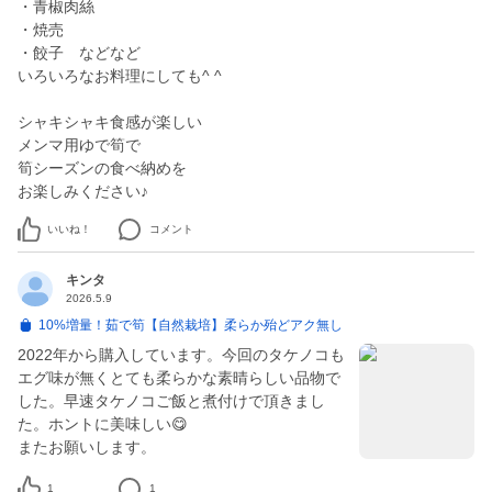
・青椒肉絲
・焼売
・餃子 などなど
いろいろなお料理にしても^ ^
シャキシャキ食感が楽しい
メンマ用ゆで筍で
筍シーズンの食べ納めを
お楽しみください♪
いいね！
コメント
キンタ
2026.5.9
10%増量！茹で筍【自然栽培】柔らか殆どアク無し
2022年から購入しています。今回のタケノコも
エグ味が無くとても柔らかな素晴らしい品物で
した。早速タケノコご飯と煮付けで頂きまし
た。ホントに美味しい😋
またお願いします。
1
1