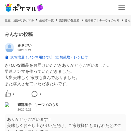
産直・通販のポケマル
生産者一覧
愛知県の生産者
磯部看予 | キーウィのもり
みん
みんなの投稿
みさけい
2026.5.21
10%増量！メンマ用ゆで筍（自然栽培）レシピ付
きれいな商品をお届けいただきありがとうございました。
早速メンマを作っていただきました。
大変美味しく 家族も喜んでおりました。
また購入させていただきたいです。
1
1
磯部看予 | キーウィのもり
2026.5.21
ありがとうございます！
美味しくお召し上がりいただけ、ご家族様にも喜ばれたとのこ