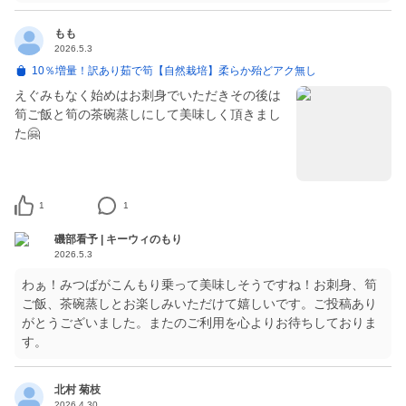
もも
2026.5.3
10％増量！訳あり茹で筍【自然栽培】柔らか殆どアク無し
えぐみもなく始めはお刺身でいただきその後は
筍ご飯と筍の茶碗蒸しにして美味しく頂きまし
た🤗
1
1
磯部看予 | キーウィのもり
2026.5.3
わぁ！みつばがこんもり乗って美味しそうですね！お刺身、筍
ご飯、茶碗蒸しとお楽しみいただけて嬉しいです。ご投稿あり
がとうございました。またのご利用を心よりお待ちしておりま
す。
北村 菊枝
2026.4.30