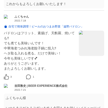
これからもよろしくお願いいたします！
ふくちゃん
2022.7.18
自宅で簡単調理！ビールのおつまみ野菜「遠野パドロン」
パドロンはフリット、素揚げ、天麩羅、焼いて
も‼️
でも煮ても美味いんです！
中華海老つみれ海老餃子鍋に投入‼️
ヘタ取る入れる煮る。だけで美味い！
今年も美味しいです💕
ありがとうございます。
またよろしくお願いします。
3
1
吉田敦史 | BEER EXPERIENCE株式会社
2022.7.21
ふくちゃん様