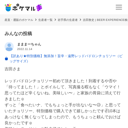
産直・通販のポケマル
生産者一覧
岩手県の生産者
吉田敦史 | BEER EXPERIENCE
みんなの投稿
まままーちゃん
2022.11.14
【訳あり★特別価格】無添加！旨辛・遠野レッドパドロンチョリソー（ビ
ッグサイズ）
吉田さま
レッドパドロンチョリソー初めて頂きました！到着するや否や
「待ってました！」とボイルして、写真撮る暇もなく「ウマイ！
思ってたほど辛くないね。美味しい〜」と家族の胃袋に消えて行
きました☺️
ずっと「食べたいナ、でもちょっと手が出ないな〜😥」と思って
いたチョリソー、特別価格で購入できて嬉しかったです✌️10本は
あっけなく無くなってしまったので、もうちょっと頼んでおけば
良かったです☺️