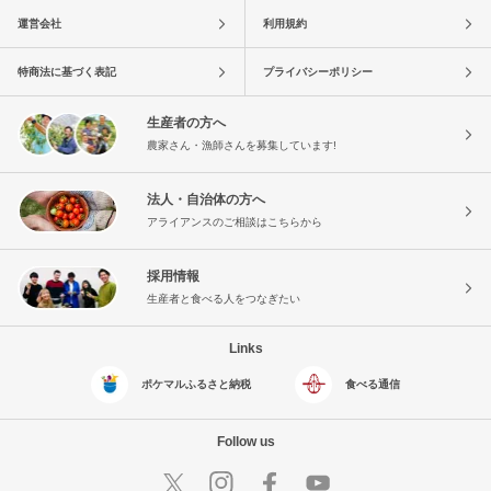
運営会社
利用規約
特商法に基づく表記
プライバシーポリシー
生産者の方へ
農家さん・漁師さんを募集しています!
法人・自治体の方へ
アライアンスのご相談はこちらから
採用情報
生産者と食べる人をつなぎたい
Links
ポケマルふるさと納税
食べる通信
Follow us