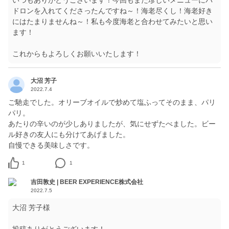
いつもありがとうございます！今回もまた珍しいメニューにパ
ドロンを入れてくださったんですね～！海老尽くし！海老好き
にはたまりませんね～！私も今度海老と合わせてみたいと思い
ます！
これからもよろしくお願いいたします！
大沼 芳子
2022.7.4
ご馳走でした。オリーブオイルで炒めて塩ふってそのまま、パリ
パリ。
あたりの辛いのが少しありましたが、気にせずたべました。ビー
ル好きの友人にも分けてあげました。
自慢できる美味しさです。
1
1
吉田敦史 | BEER EXPERIENCE株式会社
2022.7.5
大沼 芳子様