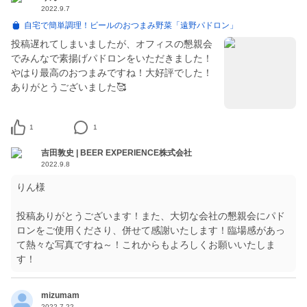
2022.9.7
自宅で簡単調理！ビールのおつまみ野菜「遠野パドロン」
投稿遅れてしまいましたが、オフィスの懇親会
でみんなで素揚げパドロンをいただきました！
やはり最高のおつまみですね！大好評でした！
ありがとうございました🥰
1
1
吉田敦史 | BEER EXPERIENCE株式会社
2022.9.8
りん様
投稿ありがとうございます！また、大切な会社の懇親会にパド
ロンをご使用くださり、併せて感謝いたします！臨場感があっ
て熱々な写真ですね～！これからもよろしくお願いいたしま
す！
mizumam
2022.7.22