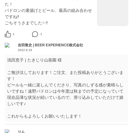
た！
パドロンの素揚げとビール、最高の組み合わせ
ですね‼️
ごちそうさまでした✨‼️
1
1
吉田敦史 | BEER EXPERIENCE株式会社
2022.9.16
浅田恵子 | たきじり山葵園 様
ご無沙汰しております！ご注文、また投稿ありがとうございま
す！
ビールも一緒に楽しんでくださり、写真のしずる感が素晴らし
いですね！遠野パドロンは今年度は秋までの予定になっていて
現在品薄な状況が続いているので、滑り込みしていただけて嬉
しいです♪
これからもよろしくお願いいたします！
りん