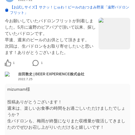
【お試しサイズ】サクッ！じゅわ！ビールのおつまみ野菜「遠野パドロン
フリット」
今お願いしていたパドロンフリットが到着しま
した。5月に遠野のビアパブで頂いて以来、探し
ていたパドロンです。
早速、週末のビールのお供として頂きます。
次回は、生パドロンをお取り寄せしたいと思い
ます！ありがとうございました。
1
1
吉田敦史 | BEER EXPERIENCE株式会社
2022.7.25
mizumam様
投稿ありがとうございます！
週末は、楽しいお食事の時間をお過ごしいただけましたでしょ
うか？
生パドロンも、梅雨が終盤になりまた収穫量が復活してきまし
たのでぜひお召し上がりいただけると嬉しいです！