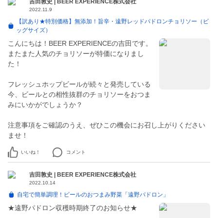
吉田敦史 | BEER EXPERIENCE株式会社
2022.11.9
【訳あり★特別価格】無添加！旨辛・遠野レッドパドロンチョリソー（ビ
ッグサイズ）
こんにちは！BEER EXPERIENCEの吉田です。
またまた人気のチョリソーが特価になりまし
た！
フレッシュホップビールが続々と発売している
今、ビールとの相性抜群のチョリソーをおつま
みにいかがでしょうか？
注意事項をご確認のうえ、ぜひこの機会にお召し上がりください
ませ！
いいね！
コメント
吉田敦史 | BEER EXPERIENCE株式会社
2022.10.14
自宅で簡単調理！ビールのおつまみ野菜「遠野パドロン」
★遠野パドロン収穫時期終了のお知らせ★