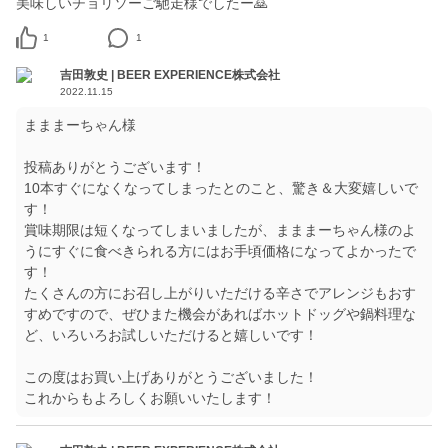
美味しいチョリソーご馳走様でしたー🙇
1
1
吉田敦史 | BEER EXPERIENCE株式会社
2022.11.15
まままーちゃん様
投稿ありがとうございます！
10本すぐになくなってしまったとのこと、驚き＆大変嬉しいで
す！
賞味期限は短くなってしまいましたが、まままーちゃん様のよ
うにすぐに食べきられる方にはお手頃価格になってよかったで
す！
たくさんの方にお召し上がりいただける辛さでアレンジもおす
すめですので、ぜひまた機会があればホットドッグや鍋料理な
ど、いろいろお試しいただけると嬉しいです！
この度はお買い上げありがとうございました！
これからもよろしくお願いいたします！