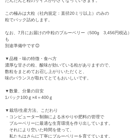
だんだんと粒のサイズが小さくなっていきます。
この極みは大粒（社内規定：直径20ミリ以上）のみの
粒でパック詰めします。
なお、7月にお届けの中粒のブルーベリー（500g 3,456円税込）
も
別途準備中です😊
▼品種・味の特徴・食べ方
濃厚な甘さの粒、酸味が効いている粒がありますので、
数粒をまとめてお召し上がりいただくと、
味のバランスが取れてとてもおいしいです。
▼数量、分量の目安
1パック100ｇ×4＝400ｇ
▼栽培/生産方法、こだわり
・コンピューター制御による水やりや肥料の管理で
ブルーベリーに最適な生育環境を作り出しています。
それにより空いた時間を使って、
私たちはさらに丁寧にブルーベリーを育てています。