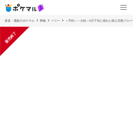
産直・通販のポケマル
果物
ベリー
＜予約＞～大粒～6月下旬に採れた樹上完熟ブルー
販売終了