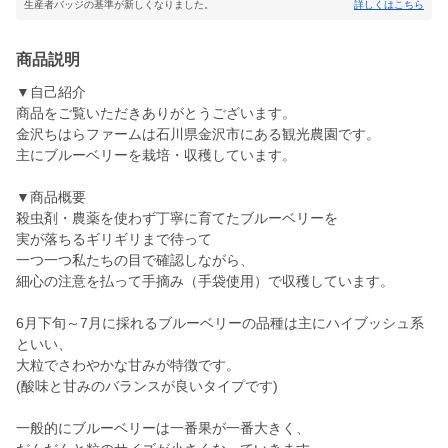
生産者バッジの基準が新しくなりました。
詳しくはこちら
商品説明
▼自己紹介
商品をご覧いただきありがとうございます。
金沢ちはらファームは石川県金沢市にある観光農園です。
主にブルーベリーを栽培・収穫しています。
▼商品概要
殺虫剤・農薬を使わず丁寧に育てたブルーベリーを
実が落ちるギリギリまで待って
一つ一つ私たちの目で確認しながら、
細心の注意を払って手摘み（手袋使用）で収穫しています。
6月下旬～7月に採れるブルーベリーの品種は主にハイブッシュ系
といい、
大粒でさわやかな甘みが特徴です。
(酸味と甘みのバランスが良いタイプです)
一般的にブルーベリーは一番果が一番大きく、