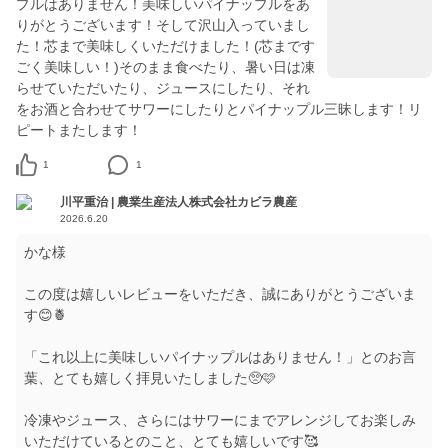
プルはありません！美味しいパイナップルをあ
りがとうございます！そして沢山入っていまし
た！芯まで美味しくいただけました！(芯まです
ごく美味しい！)そのまま食べたり、暑い日は凍
らせていただいたり、ジュースにしたり、それ
をお酒と合わせてサワーにしたりとパイナップル三昧します！リ
ピートまたします！
1
1
川平重治 | 農業生産法人株式会社カビラ農産
2026.6.20
かな様
この度は嬉しいレビューをいただき、誠にありがとうございま
す😊🍍
「これ以上に美味しいパイナップルはありません！」とのお言
葉、とても嬉しく拝見いたしました🥺🩷
冷凍やジュース、さらにはサワーにまでアレンジしてお楽しみ
いただけているとのこと、とても嬉しいです🥰