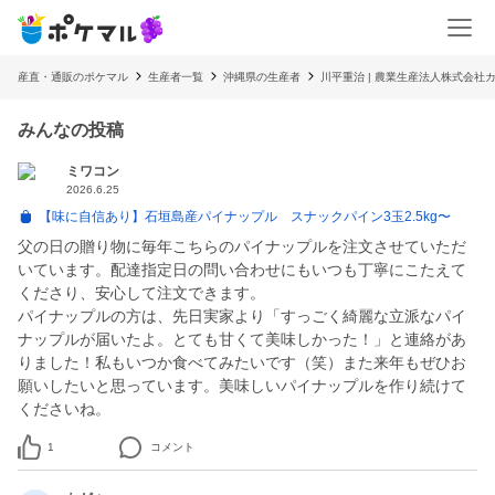
産直・通販のポケマル
生産者一覧
沖縄県の生産者
川平重治 | 農業生産法人株式会社
みんなの投稿
ミワコン
2026.6.25
【味に自信あり】石垣島産パイナップル スナックパイン3玉2.5kg〜
父の日の贈り物に毎年こちらのパイナップルを注文させていただ
いています。配達指定日の問い合わせにもいつも丁寧にこたえて
くださり、安心して注文できます。
パイナップルの方は、先日実家より「すっごく綺麗な立派なパイ
ナップルが届いたよ。とても甘くて美味しかった！」と連絡があ
りました！私もいつか食べてみたいです（笑）また来年もぜひお
願いしたいと思っています。美味しいパイナップルを作り続けて
くださいね。
1
コメント