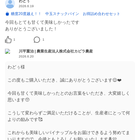
わどぅ
2026.6.19
糖度20度越え！！ 中玉スナックパイン お得詰め合わせセット
今回もとても甘くて美味しかったです
ありがとうございました！
1
1
川平重治 | 農業生産法人株式会社カビラ農産
2026.6.20
わどぅ様
この度もご購入いただき、誠にありがとうございます😌❤️
今回も甘くて美味しかったとのお言葉をいただき、大変嬉しく
思います🥺
こうして変わらずご満足いただけることが、生産者にとって何
よりの励みです🥰
これからも美味しいパイナップルをお届けできるよう努めてま
いりますので、今後ともよろしくお願いいたします🍍🩷