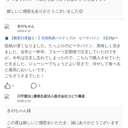
嬉しいご感想をありがとうございました😊
きのちゃん
2026.6.12
【糖度21度越え！】石垣島産パイナップル ピーチパイン 3玉2kg〜
投稿が遅くなりました。たっぷりのピーチパイン、美味しく頂き
ました。去年と一昨年、フルーツ定期便で注文していたのです
が、今年は注文し忘れてしまったので、こちらで購入させていた
だきました。ジューシーでちょうどよい甘さで、冷やして食べる
と最高においしいです。
ごちそうさまでした！
1
1
川平重治 | 農業生産法人株式会社カビラ農産
2026.6.20
きのちゃん様
この度は嬉しいご感想をいただき、誠にありがとうございます