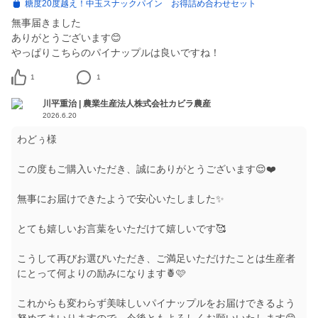
糖度20度越え！中玉スナックパイン お得詰め合わせセット
無事届きました
ありがとうございます😊
やっぱりこちらのパイナップルは良いですね！
1
1
川平重治 | 農業生産法人株式会社カビラ農産
2026.6.20
わどぅ様
この度もご購入いただき、誠にありがとうございます😌❤️
無事にお届けできたようで安心いたしました✨
とても嬉しいお言葉をいただけて嬉しいです🥰
こうして再びお選びいただき、ご満足いただけたことは生産者
にとって何よりの励みになります🍍🩷
これからも変わらず美味しいパイナップルをお届けできるよう