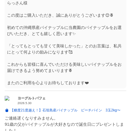
らっさん様
この度はご購入いただき、誠にありがとうございます😊🍍
初めての沖縄県産パイナップルに当農園のパイナップルをお選
びいただき、とても嬉しく思います✨
「とってもとっても甘くて美味しかった」とのお言葉は、私共
にとって何よりの励みになります🥰
これからも皆様に喜んでいただける美味しいパイナップルをお
届けできるよう努めてまいります🍍
またのご利用を心よりお待ちしております❤️
ヨーグルトパフェ
2026.5.30
【糖度21度越え！】石垣島産パイナップル ピーチパイン 3玉2kg〜
ご連絡遅くなりすみません。
91歳の父がパイナップルが大好きなので誕生日にプレゼントしま
した！