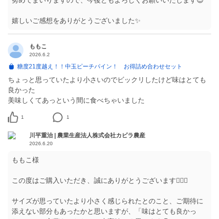
努めてまいりますので、今後ともよろしくお願いいたします😊
嬉しいご感想をありがとうございました✨
ももこ
2026.6.2
糖度21度越え！！中玉ピーチパイン！ お得詰め合わせセット
ちょっと思っていたより小さいのでビックリしたけど味はとても
良かった
美味しくてあっという間に食べちゃいました
1
1
川平重治 | 農業生産法人株式会社カビラ農産
2026.6.20
ももこ様
この度はご購入いただき、誠にありがとうございます🙇🏻‍♀️
サイズが思っていたより小さく感じられたとのこと、ご期待に
添えない部分もあったかと思いますが、「味はとても良かっ