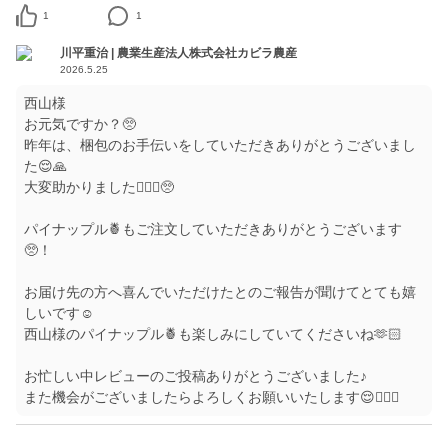
1
1
川平重治 | 農業生産法人株式会社カビラ農産
2026.5.25
西山様
お元気ですか？🥺
昨年は、梱包のお手伝いをしていただきありがとうございまし
た😌🙏
大変助かりました🙇🏻‍♀️🥺
パイナップル🍍もご注文していただきありがとうございます
🥺！
お届け先の方へ喜んでいただけたとのご報告が聞けてとても嬉
しいです☺️
西山様のパイナップル🍍も楽しみにしていてくださいね🫶🏻
お忙しい中レビューのご投稿ありがとうございました♪
また機会がございましたらよろしくお願いいたします😌🙇🏻‍♀️