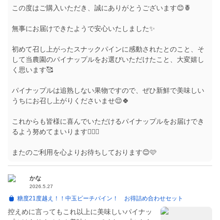
この度はご購入いただき、誠にありがとうございます😊🍍
無事にお届けできたようで安心いたしました✨
初めて召し上がったスナックパインに感動されたとのこと、そ
して当農園のパイナップルをお選びいただけたこと、大変嬉し
く思います🥰
パイナップルは追熟しない果物ですので、ぜひ新鮮で美味しい
うちにお召し上がりくださいませ😌🍀
これからも皆様に喜んでいただけるパイナップルをお届けでき
るよう努めてまいります🙇🏻‍♀️
またのご利用を心よりお待ちしております😊🩷
かな
2026.5.27
糖度21度越え！！中玉ピーチパイン！ お得詰め合わせセット
控えめに言ってもこれ以上に美味しいパイナッ