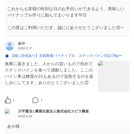
これからも皆様の特別な日のお手伝いができるよう、美味しい
パイナップル作りに励んでまいります🫶🏻
この度はご利用いただき、誠ににありがとうございました😊✨
あや
2026.5.27
【味に自信あり】石垣島産パイナップル スナックパイン3玉2.5kg〜
無事に届きました。人からの貰いもので初めて
スナックパインを食べて感動しました。ここの
パイン🍍は糖度が21もあるので追熟するのを楽
しみにしてます。ありがとうございました😊
1
1
川平重治 | 農業生産法人株式会社カビラ農産
2026.6.20
あや様