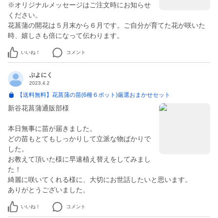
※オリジナルメッセージはご注文時にお知らせ
ください。
花菖蒲の開花は５月末から６月です。ご自分が育てた花が咲いた
時、嬉しさも倍になって伝わります。
いいね！
コメント
ぷよにく
2023.4.2
【送料無料】花菖蒲の苗(6種６ポット)厳選おまかせセット
新谷花菖蒲通販部様
本日無事に苗が届きました。
どの苗もとてもしっかりして立派な物ばかりで
した。
お教えて頂いた様に早速植え替えをしてみまし
た！
綺麗に咲いてくれる様に、大切にお世話したいと思います。
ありがとうございました。
いいね！
コメント