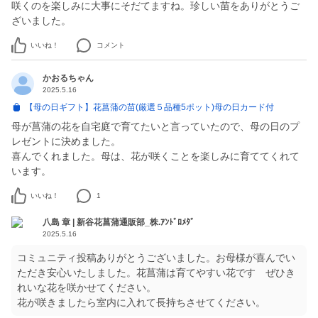
咲くのを楽しみに大事にそだてますね。珍しい苗をありがとうご
ざいました。
いいね！
コメント
かおるちゃん
2025.5.16
【母の日ギフト】花菖蒲の苗(厳選５品種5ポット)母の日カード付
母が菖蒲の花を自宅庭で育てたいと言っていたので、母の日のプ
レゼントに決めました。
喜んでくれました。母は、花が咲くことを楽しみに育ててくれて
います。
いいね！
1
八島 章 | 新谷花菖蒲通販部_株.ｱﾝﾄﾞﾛﾒﾀﾞ
2025.5.16
コミュニティ投稿ありがとうございました。お母様が喜んでい
ただき安心いたしました。花菖蒲は育てやすい花です ぜひき
れいな花を咲かせてください。
花が咲きましたら室内に入れて長持ちさせてください。