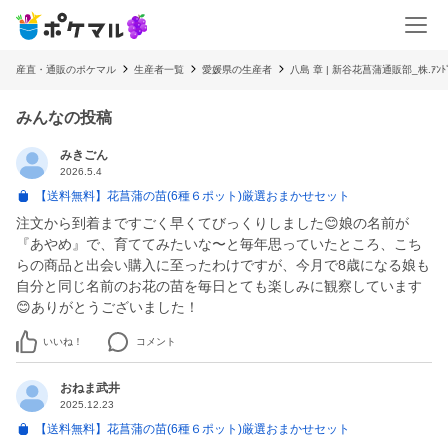
産直・通販のポケマル
生産者一覧
愛媛県の生産者
八島 章 | 新谷花菖蒲通販部_株.ｱﾝﾄﾞ
みんなの投稿
みきごん
2026.5.4
【送料無料】花菖蒲の苗(6種６ポット)厳選おまかせセット
注文から到着まですごく早くてびっくりしました😊娘の名前が
『あやめ』で、育ててみたいな〜と毎年思っていたところ、こち
らの商品と出会い購入に至ったわけですが、今月で8歳になる娘も
自分と同じ名前のお花の苗を毎日とても楽しみに観察しています
😊ありがとうございました！
いいね！
コメント
おねま武井
2025.12.23
【送料無料】花菖蒲の苗(6種６ポット)厳選おまかせセット