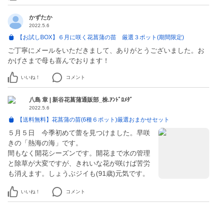
かずたか
2022.5.6
【お試しBOX】６月に咲く花菖蒲の苗 厳選３ポット(期間限定)
ご丁寧にメールをいただきまして、ありがとうございました。お
かげさまで母も喜んでおります！
いいね！
コメント
八島 章 | 新谷花菖蒲通販部_株.ｱﾝﾄﾞﾛﾒﾀﾞ
2022.5.6
【送料無料】花菖蒲の苗(6種６ポット)厳選おまかせセット
５月５日 今季初めて蕾を見つけました。早咲
きの「熱海の海」です。
間もなく開花シーズンです。開花まで水の管理
と除草が大変ですが、きれいな花が咲けば苦労
も消えます。しょうぶジイも(91歳)元気です。
いいね！
コメント