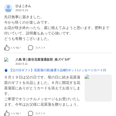
ひよこさん
2022.5.13
先日無事に届きました。
今から咲くのが楽しみです。
お花が咲き終わったら、庭に植えてみようと思います。肥料まで
付いていて、説明書もあって心強いです。
どうも有難うございました。
いいね！
コメント
八島 章 | 新谷花菖蒲通販部_株.ｱﾝﾄﾞﾛﾒﾀﾞ
2022.5.11
【父の日ギフト】花菖蒲の苗(厳選５品種5ポット)メッセージカード付
６月１９日は父の日です。母の日に続き花菖蒲
苗のギフトを出品しました。６月に開花する花
菖蒲苗にありがとうカードを添えてお送りしま
す。
ご希望でオリジナルメッセージもお受けいたし
ます。今年はお父様に花菖蒲を贈りましょう。
いいね！
コメント