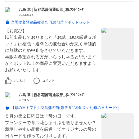
八島 章 | 新谷花菖蒲通販部_株.ｱﾝﾄﾞﾛﾒﾀﾞ
2023.5.16
当園改良登録品種混合 花菖蒲苗４ポットセット
【お詫び】
以前出品しておりました「お試しBOX厳選３ポ
ット」は梱包・送料との兼ね合いが悪く単価的
に無駄のため中止をさせていただきます。
再販を希望される方がいらっしゃると思います
が４ポット以上の商品に変更いただきますよう
お願いいたします。
いいね！
コメント
八島 章 | 新谷花菖蒲通販部_株.ｱﾝﾄﾞﾛﾒﾀﾞ
2023.5.5
【母の日ギフト】花菖蒲の苗(厳選５品種5ポット)母の日カード付
５月の第２日曜日は「母の日」です。
プランターで育つ花しょうぶを送りませんか？
栽培しやすい品種を厳選してオリジナルの母の
日カードを作ってお付けします。